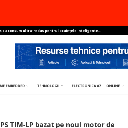
s cu consum ultra-redus pentru locuințele inteligente...
e sisteme ambientale perfect integrate?
resant? Arată-ne proiectul și poți...
pentru soluții de centre de date
ovocările dezvoltării Linux în...
EME EMBEDDED
TEHNOLOGII
ELECTRONICA AZI – ONLINE
UNELTE / MATERIALE PENTRU ELECTRONICĂ
PS TIM-LP bazat pe noul motor de