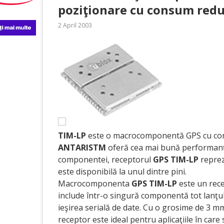
poziţionare cu consum re
2 April 2003
TIM-LP
este o macrocomponentă GPS cu con
ANTARISTM
oferă cea mai bună performanţă
componentei, receptorul
GPS TIM-LP
reprez
este disponibilă la unul dintre pini.
Macrocomponenta
GPS TIM-LP
este un rece
include într-o singură componentă tot lanţul
ieşirea serială de date. Cu o grosime de 3 m
receptor este ideal pentru aplicaţiile în care