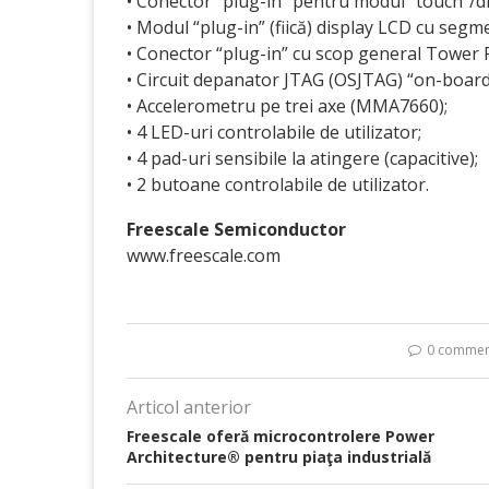
• Conector “plug-in” pentru modul “touch”/
• Modul “plug-in” (fiică) display LCD cu se
• Conector “plug-in” cu scop general Tower 
• Circuit depanator JTAG (OSJTAG) “on-board”,
• Accelerometru pe trei axe (MMA7660);
• 4 LED-uri controlabile de utilizator;
• 4 pad-uri sensibile la atingere (capacitive);
• 2 butoane controlabile de utilizator.
Freescale Semiconductor
www.freescale.com
0 commen
Articol anterior
Freescale oferă microcontrolere Power
Architecture® pentru piaţa industrială