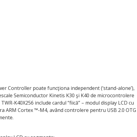
r Controller poate funcţiona independent (‘stand-alone’),
eescale Semiconductor Kinetis K30 şi K40 de microcontrolere
 TWR-K40X256 include cardul “fiică” – modul display LCD cu
ra ARM Cortex ™-M4, având controlere pentru USB 2.0 OTG
mente.