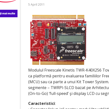
5 April 2011
Modulul Freescale Kinetis TWR-K40X256 Towe
ca platformă pentru evaluarea familiilor Fr
(MCU) sau ca parte a unui Kit Tower System.
segmente – TWRPI-SLCD bazat pe Arhitectu
(On-to-Go) ‘full-speed’ şi display LCD cu seg
Caracteristici
: