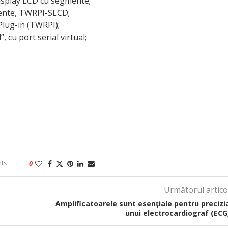
display LCD cu segmente;
gmente, TWRPI-SLCD;
Plug-in (TWRPI);
 cu port serial virtual;
ts
0
Următorul artico
Amplificatoarele sunt esenţiale pentru precizi
unui electrocardiograf (ECG