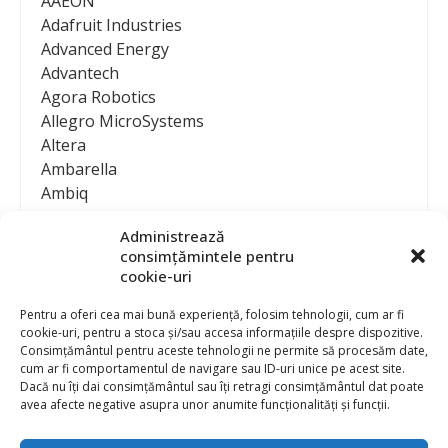
AAEON
Adafruit Industries
Advanced Energy
Advantech
Agora Robotics
Allegro MicroSystems
Altera
Ambarella
Ambiq
AMD / Xilinx
Administrează
Amphenol
consimțămintele pentru
Analog Devices
cookie-uri
Anritsu Corporation
Ansys
Pentru a oferi cea mai bună experiență, folosim tehnologii, cum ar fi
cookie-uri, pentru a stoca și/sau accesa informațiile despre dispozitive.
APS
Consimțământul pentru aceste tehnologii ne permite să procesăm date,
Arduino
cum ar fi comportamentul de navigare sau ID-uri unice pe acest site.
Arm
Dacă nu îți dai consimțământul sau îți retragi consimțământul dat poate
avea afecte negative asupra unor anumite funcționalități și funcții.
Asentics
ASM