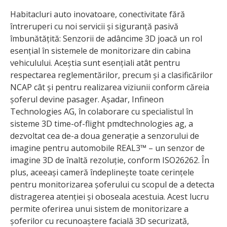
Habitacluri auto inovatoare, conectivitate fără
întreruperi cu noi servicii și siguranță pasivă
îmbunătățită: Senzorii de adâncime 3D joacă un rol
esențial în sistemele de monitorizare din cabina
vehiculului. Aceștia sunt esențiali atât pentru
respectarea reglementărilor, precum și a clasificărilor
NCAP cât și pentru realizarea viziunii conform căreia
șoferul devine pasager. Așadar, Infineon
Technologies AG, în colaborare cu specialistul în
sisteme 3D time-of-flight pmdtechnologies ag, a
dezvoltat cea de-a doua generație a senzorului de
imagine pentru automobile REAL3™ – un senzor de
imagine 3D de înaltă rezoluție, conform ISO26262. În
plus, aceeași cameră îndeplinește toate cerințele
pentru monitorizarea șoferului cu scopul de a detecta
distragerea atenției și oboseala acestuia. Acest lucru
permite oferirea unui sistem de monitorizare a
șoferilor cu recunoaștere facială 3D securizată,