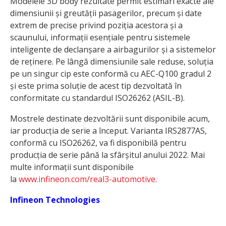
Modelele 3D body rezultate permit estimări exacte ale
dimensiunii și greutății pasagerilor, precum și date
extrem de precise privind poziția acestora și a
scaunului, informații esențiale pentru sistemele
inteligente de declanșare a airbagurilor și a sistemelor
de reținere. Pe lângă dimensiunile sale reduse, soluția
pe un singur cip este conformă cu AEC-Q100 gradul 2
și este prima soluție de acest tip dezvoltată în
conformitate cu standardul ISO26262 (ASIL-B).
Mostrele destinate dezvoltării sunt disponibile acum,
iar producția de serie a început. Varianta IRS2877AS,
conformă cu ISO26262, va fi disponibilă pentru
producția de serie până la sfârșitul anului 2022. Mai
multe informații sunt disponibile
la
www.infineon.com/real3-automotive
.
Infineon Technologies