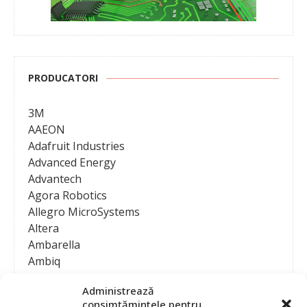
PRODUCATORI
3M
AAEON
Adafruit Industries
Advanced Energy
Advantech
Agora Robotics
Allegro MicroSystems
Altera
Ambarella
Ambiq
AMD / Xilinx
Administrează
Amphenol
consimțămintele pentru