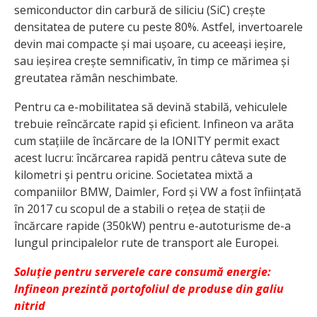
semiconductor din carbură de siliciu (SiC) crește
densitatea de putere cu peste 80%. Astfel, invertoarele
devin mai compacte și mai ușoare, cu aceeași ieșire,
sau ieșirea crește semnificativ, în timp ce mărimea și
greutatea rămân neschimbate.
Pentru ca e-mobilitatea să devină stabilă, vehiculele
trebuie reîncărcate rapid și eficient. Infineon va arăta
cum stațiile de încărcare de la IONITY permit exact
acest lucru: încărcarea rapidă pentru câteva sute de
kilometri și pentru oricine. Societatea mixtă a
companiilor BMW, Daimler, Ford și VW a fost înființată
în 2017 cu scopul de a stabili o rețea de stații de
încărcare rapide (350kW) pentru e-autoturisme de-a
lungul principalelor rute de transport ale Europei.
Soluție pentru serverele care consumă energie:
Infineon prezintă portofoliul de produse din galiu
nitrid