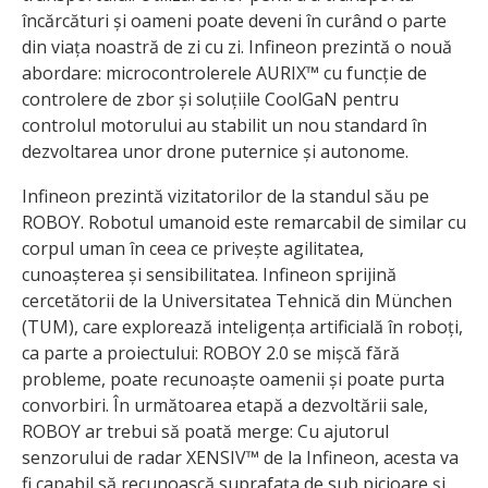
încărcături și oameni poate deveni în curând o parte
din viața noastră de zi cu zi. Infineon prezintă o nouă
abordare: microcontrolerele AURIX™ cu funcție de
controlere de zbor și soluțiile CoolGaN pentru
controlul motorului au stabilit un nou standard în
dezvoltarea unor drone puternice și autonome.
Infineon prezintă vizitatorilor de la standul său pe
ROBOY. Robotul umanoid este remarcabil de similar cu
corpul uman în ceea ce privește agilitatea,
cunoașterea și sensibilitatea. Infineon sprijină
cercetătorii de la Universitatea Tehnică din München
(TUM), care explorează inteligența artificială în roboți,
ca parte a proiectului: ROBOY 2.0 se mișcă fără
probleme, poate recunoaște oamenii și poate purta
convorbiri. În următoarea etapă a dezvoltării sale,
ROBOY ar trebui să poată merge: Cu ajutorul
senzorului de radar XENSIV™ de la Infineon, acesta va
fi capabil să recunoască suprafața de sub picioare și