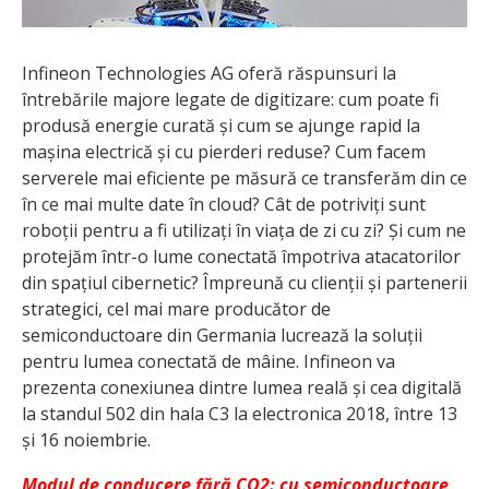
Infineon Technologies AG oferă răspunsuri la
întrebările majore legate de digitizare: cum poate fi
produsă energie curată și cum se ajunge rapid la
mașina electrică și cu pierderi reduse? Cum facem
serverele mai eficiente pe măsură ce transferăm din ce
în ce mai multe date în cloud? Cât de potriviți sunt
roboții pentru a fi utilizați în viața de zi cu zi? Și cum ne
protejăm într-o lume conectată împotriva atacatorilor
din spațiul cibernetic? Împreună cu clienții și partenerii
strategici, cel mai mare producător de
semiconductoare din Germania lucrează la soluții
pentru lumea conectată de mâine. Infineon va
prezenta conexiunea dintre lumea reală și cea digitală
la standul 502 din hala C3 la electronica 2018, între 13
și 16 noiembrie.
Modul de conducere fără CO2: cu semiconductoare