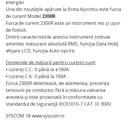
energiei.
Una din noutăţile apărute la firma Kyoritsu este furca
de curent Model
2300R
.
Furca de curent 2300R este un instrument mic şi uşor
de folosit.
Dintre caracteristicile acestui instrument trebuie
amintite: măsurare absolută RMS, funcţia Data Hold,
afişare LCD, funcţia Auto-oprire.
Domeniile de măsură pentru curenţi sunt
:
•
curenţi C.C.: 0 până la ±100A
•
curenţi C.A.: 0 până la 100A
Furca 2300R detectează, de asemenea, prezenţa
tensiunii pe conductor fără a măsura valoarea
acesteia şi este proiectată în conformitate cu
standardul de siguranţă IEC61010-1 CAT. III 300V.
SYSCOM 18 www.syscom.ro