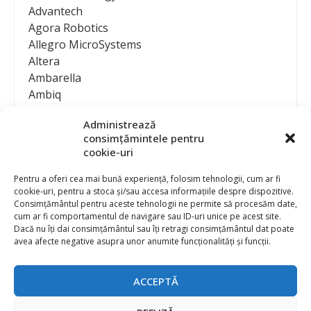
Advantech
Agora Robotics
Allegro MicroSystems
Altera
Ambarella
Ambiq
AMD / Xilinx
Administrează
Amphenol
consimțămintele pentru
Analog Devices
cookie-uri
Anritsu Corporation
Ansys
Pentru a oferi cea mai bună experiență, folosim tehnologii, cum ar fi
cookie-uri, pentru a stoca și/sau accesa informațiile despre dispozitive.
APS
Consimțământul pentru aceste tehnologii ne permite să procesăm date,
Arduino
cum ar fi comportamentul de navigare sau ID-uri unice pe acest site.
Arm
Dacă nu îți dai consimțământul sau îți retragi consimțământul dat poate
avea afecte negative asupra unor anumite funcționalități și funcții.
Asentics
ASM
Astrocast
ACCEPTĂ
ATEN International
Contact
Publicitate
Atmel