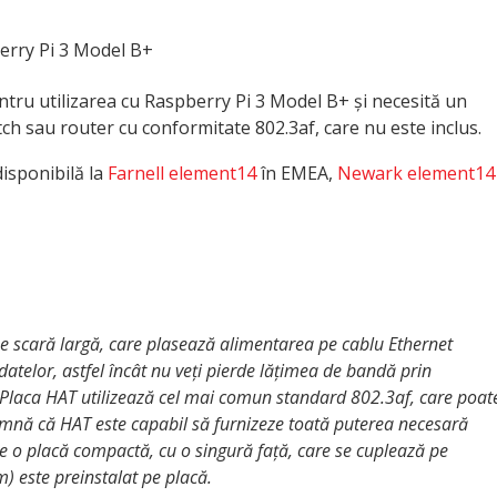
erry Pi 3 Model B+
ntru utilizarea cu Raspberry Pi 3 Model B+ și necesită un
ch sau router cu conformitate 802.3af, care nu este inclus.
disponibilă la
Farnell element14
în EMEA,
Newark element14
e scară largă, care plasează alimentarea pe cablu Ethernet
atelor, astfel încât nu veți pierde lățimea de bandă prin
E; Placa HAT utilizează cel mai comun standard 802.3af, care poat
amnă că HAT este capabil să furnizeze toată puterea necesară
te o placă compactă, cu o singură față, care se cuplează pe
) este preinstalat pe placă.