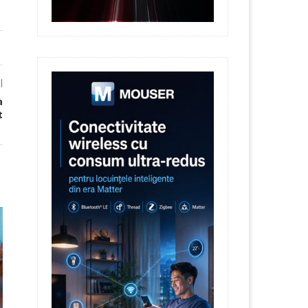
l
a
t