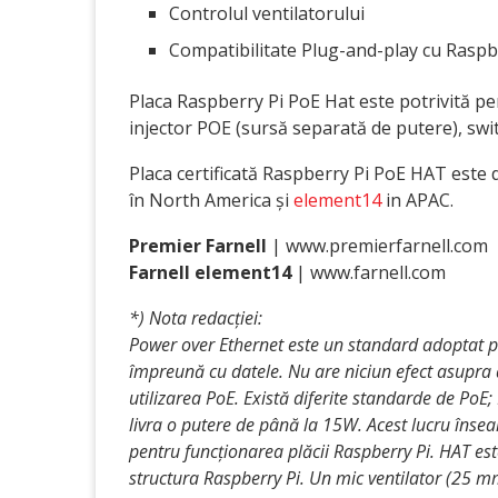
Controlul ventilatorului
Compatibilitate Plug-and-play cu Raspb
Placa Raspberry Pi PoE Hat este potrivită pe
injector POE (sursă separată de putere), swit
Placa certificată Raspberry Pi PoE HAT este 
în North America și
element14
in APAC.
Premier Farnell
| www.premierfarnell.com
Farnell element14
| www.farnell.com
*) Nota redac
ției:
Power over Ethernet este un standard adoptat p
împreună cu datele. Nu are niciun efect asupra d
utilizarea PoE. Există diferite standarde de Po
livra o putere de până la 15W. Acest lucru înse
pentru funcționarea plăcii Raspberry Pi. HAT es
structura Raspberry Pi. Un mic ventilator (25 mm