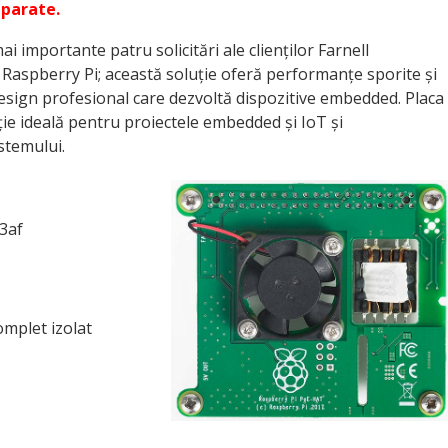
eparate.
i importante patru solicitări ale clienților Farnell
Raspberry Pi; această soluție oferă performanțe sporite și
design profesional care dezvoltă dispozitive embedded. Placa
ție ideală pentru proiectele embedded și IoT și
stemului.
3af
mplet izolat