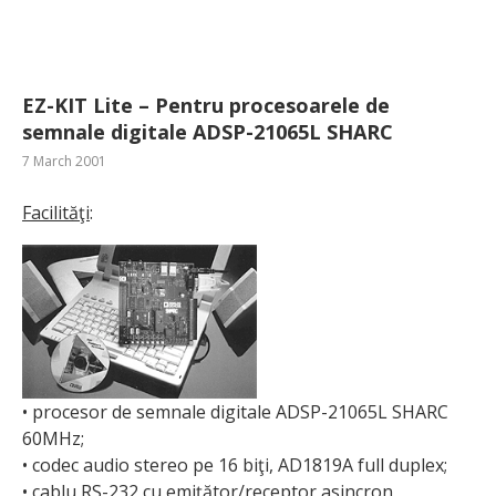
EZ-KIT Lite – Pentru procesoarele de
semnale digitale ADSP-21065L SHARC
7 March 2001
Facilităţi
:
• procesor de semnale digitale ADSP-21065L SHARC
60MHz;
• codec audio stereo pe 16 biţi, AD1819A full duplex;
• cablu RS-232 cu emiţător/receptor asincron