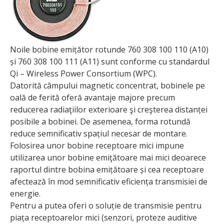
Noile bobine emițător rotunde 760 308 100 110 (A10)
și 760 308 100 111 (A11) sunt conforme cu standardul
Qi – Wireless Power Consortium (WPC).
Datorită câmpului magnetic concentrat, bobinele pe
oală de ferită oferă avantaje majore precum
reducerea radiaţiilor exterioare şi creşterea distanței
posibile a bobinei. De asemenea, forma rotundă
reduce semnificativ spațiul necesar de montare.
Folosirea unor bobine receptoare mici impune
utilizarea unor bobine emi­ţătoare mai mici deoarece
raportul dintre bobina emi­țătoare și cea receptoare
afectează în mod sem­­ni­ficativ eficiența transmisiei de
energie.
Pentru a putea oferi o soluție de transmisie pentru
piața receptoarelor mici (senzori, proteze auditive