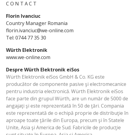
C O N T A C T
Florin Ivanciuc
Country Manager Romania
florin.ivanciuc@we-online.com
Tel: 0744 77 35 30
Würth Elektronik
www.we-online.com
Despre Würth Elektronik eiSos
Würth Elektronik eiSos GmbH & Co. KG este
producător de componente pasive şi electromecanice
pentru industria electronică. Würth Elektronik eiSos
face parte din grupul Würth, are un număr de 5000 de
angajaţi şi este reprezentată în 50 de ţări. Compania
este reprezentată de o echipă proprie de distribuţie în
aproape toate ţările din Europa, precum şi în Statele
Unite, Asia şi America de Sud. Fabricile de producţie
sunt situate în Europa, Asia şi America.