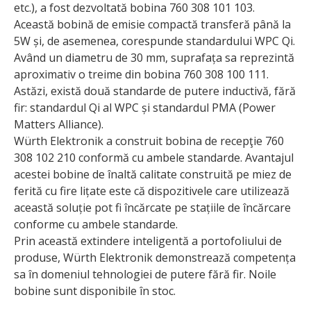
etc.), a fost dezvoltată bobina 760 308 101 103.
Această bobină de emisie compactă transferă până la
5W și, de asemenea, corespunde standardului WPC Qi.
Având un diametru de 30 mm, suprafața sa reprezintă
aproximativ o treime din bobina 760 308 100 111.
Astăzi, există două standarde de putere inductivă, fără
fir: standardul Qi al WPC și standardul PMA (Power
Matters Alliance).
Würth Elektronik a construit bobina de recepţie 760
308 102 210 conformă cu ambele standarde. Avantajul
acestei bobine de înaltă calitate construită pe miez de
ferită cu fire lițate este că dispozitivele care utilizează
această soluție pot fi încărcate pe stațiile de încărcare
conforme cu ambele standarde.
Prin această extindere inteligentă a portofoliului de
produse, Würth Elektronik demonstrează competența
sa în domeniul tehnologiei de putere fără fir. Noile
bobine sunt disponibile în stoc.