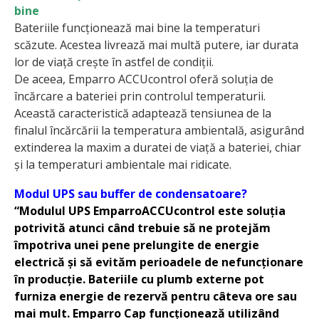
bine
Bateriile funcționează mai bine la temperaturi
scăzute. Acestea livrează mai multă putere, iar durata
lor de viață crește în astfel de condiții.
De aceea, Emparro ACCUcontrol oferă soluția de
încărcare a bateriei prin controlul temperaturii.
Această caracteristică adaptează tensiunea de la
finalul încărcării la temperatura ambientală, asigu­rând
extinderea la maxim a duratei de viață a bate­riei, chiar
și la temperaturi ambientale mai ridicate.
Modul UPS sau buffer de condensatoare?
“Modulul UPS Emparro
ACCUcontrol este soluția
potrivită atunci când trebuie să ne protejăm
împotriva unei pene prelungite de energie
electrică și să evităm perioadele de nefuncționare
în producție. Bateriile cu plumb externe pot
furniza energie de rezervă pentru câteva ore sau
mai mult. Emparro Cap funcționează utilizând