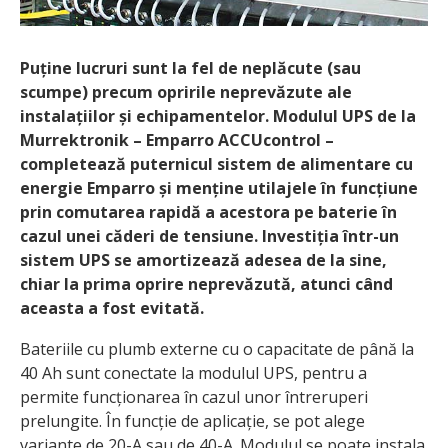
Puține lucruri sunt la fel de neplăcute (sau
scumpe) precum opririle nepre­văzute ale
instalațiilor și echipamen­telor. Modulul UPS de la
Murrektronik – Emparro ACCUcontrol –
completează puternicul sistem de alimentare cu
energie Emparro și menține utilajele în funcțiune
prin comutarea rapidă a acestora pe baterie în
cazul unei căderi de tensiune. Investiția într-un
sistem UPS se amortizează adesea de la sine,
chiar la prima oprire neprevăzută, atunci când
aceasta a fost evitată.
Bateriile cu plumb externe cu o capacitate de până la
40 Ah sunt conectate la modulul UPS, pentru a
permite funcționarea în cazul unor întreruperi
prelungite. În funcție de aplicație, se pot alege
variante de 20-A sau de 40-A. Modulul se poate instala