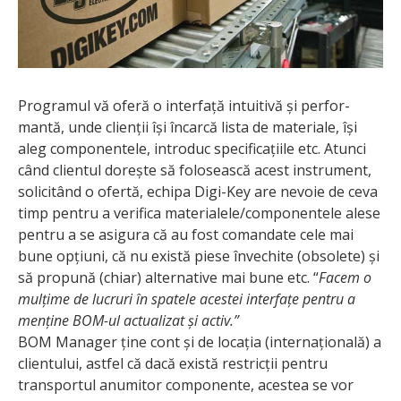
Programul vă oferă o interfață intuitivă și perfor­
mantă, unde clienții își încarcă lista de materiale, își
aleg componentele, introduc specifi­cațiile etc. Atunci
când clientul dorește să folosească acest instrument,
solicitând o ofertă, echipa Digi-Key are nevoie de ceva
timp pentru a verifica materia­lele/componentele alese
pentru a se asigura că au fost comandate cele mai
bune opțiuni, că nu există piese învechite (obsolete) și
să propună (chiar) alternative mai bune etc. “
Facem o
mulțime de lucruri în spatele acestei interfațe pentru a
menține BOM-ul actualizat și activ.”
BOM Manager ține cont și de locația (interna­țională) a
clientului, astfel că dacă există restricții pentru
transportul anumitor componente, acestea se vor