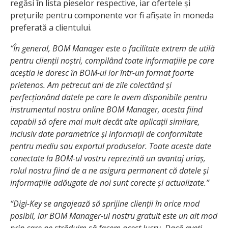
regăsi în lista pieselor respective, iar ofertele și
prețurile pentru componente vor fi afișate în moneda
preferată a clientului.
“În general, BOM Manager este o facilitate extrem de utilă
pentru clienții noștri, compilând toate informațiile pe care
aceștia le doresc în BOM-ul lor într-un format foarte
prietenos. Am petrecut ani de zile colectând și
perfecționând datele pe care le avem disponibile pentru
instrumentul nostru online BOM Manager, acesta fiind
capabil să ofere mai mult decât alte aplicații similare,
inclusiv date parametrice și informații de conformitate
pentru mediu sau exportul produselor. Toate aceste date
conectate la BOM-ul vostru reprezintă un avantaj uriaș,
rolul nostru fiind de a ne asigura permanent că datele și
informațiile adăugate de noi sunt corecte și actualizate.”
“Digi-Key se angajează să sprijine clienții în orice mod
posibil, iar BOM Manager-ul nostru gratuit este un alt mod
prin care ne străduim să facem acest lucru. Dacă aveți