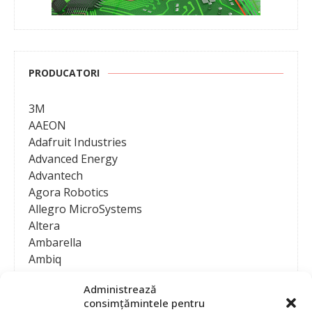
PRODUCATORI
3M
AAEON
Adafruit Industries
Advanced Energy
Advantech
Agora Robotics
Allegro MicroSystems
Altera
Ambarella
Ambiq
AMD / Xilinx
Administrează
Amphenol
consimțămintele pentru
Analog Devices