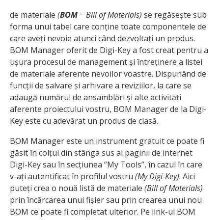
de materiale
(
BOM
− Bill of Materials)
se regăsește sub
forma unui tabel care conține toate componentele de
care aveți nevoie atunci când dezvoltați un produs.
BOM Manager oferit de Digi-Key a fost creat pentru a
ușura procesul de management și întreținere a listei
de mate­riale aferente nevoilor voastre. Dispunând de
funcții de salvare și arhivare a reviziilor, la care se
adaugă numărul de ansamblări și alte activități
aferente proiectului vostru, BOM Manager de la Digi-
Key este cu adevărat un produs de clasă.
BOM Manager este un instrument gratuit ce poate fi
găsit în colțul din stânga sus al paginii de internet
Digi-Key sau în secțiunea ”My Tools”, în cazul în care
v-ați autentificat în profilul vostru
(My Digi-Key)
. Aici
puteți crea o nouă listă de materiale
(Bill of Materials)
prin încărcarea unui fișier sau prin crearea unui nou
BOM ce poate fi completat ulterior. Pe link-ul BOM