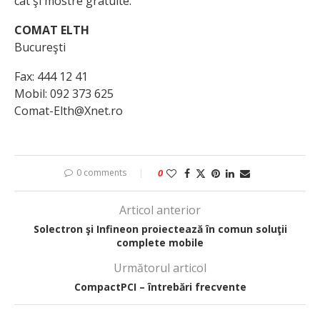
cât şi mostre gratuite.
COMAT ELTH
Bucureşti
Fax: 444 12 41
Mobil: 092 373 625
Comat-Elth@Xnet.ro
0 comments
0
Articol anterior
Solectron şi Infineon proiectează în comun soluţii
complete mobile
Următorul articol
CompactPCI – întrebări frecvente