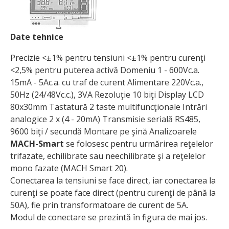
Date tehnice
Precizie <±1% pentru tensiuni <±1% pentru curenţi
<2,5% pentru puterea activă Domeniu 1 - 600Vc.a.
15mA - 5Ac.a. cu traf de curent Alimentare 220Vc.a.,
50Hz (24/48Vc.c.), 3VA Rezoluţie 10 biţi Display LCD
80x30mm Tastatură 2 taste multifuncţionale Intrări
analogice 2 x (4 - 20mA) Transmisie serială RS485,
9600 biţi / secundă Montare pe şină Analizoarele
MACH-Smart
se folosesc pentru urmărirea reţelelor
trifazate, echilibrate sau neechilibrate şi a reţelelor
mono fazate (MACH Smart 20).
Conectarea la tensiuni se face direct, iar conectarea la
curenţi se poate face direct (pentru curenţi de până la
50A), fie prin transformatoare de curent de 5A.
Modul de conectare se prezintă în figura de mai jos.