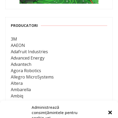
PRODUCATORI
3M
AAEON
Adafruit Industries
Advanced Energy
Advantech
Agora Robotics
Allegro MicroSystems
Altera
Ambarella
Ambiq
AMD / Xilinx
Administrează
Amphenol
consimțămintele pentru
Analog Devices
cookie-uri