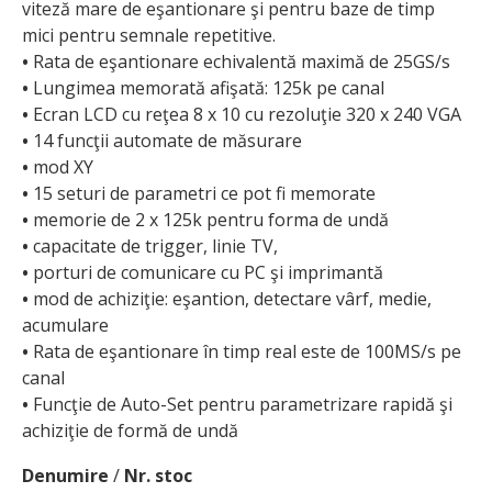
viteză mare de eşantionare şi pentru baze de timp
mici pentru semnale repetitive.
•
Rata de eşantionare echivalentă maximă de 25GS/s
•
Lungimea memorată afişată: 125k pe canal
•
Ecran LCD cu reţea 8 x 10 cu rezoluţie 320 x 240 VGA
•
14 funcţii automate de măsurare
•
mod XY
•
15 seturi de parametri ce pot fi memorate
•
memorie de 2 x 125k pentru forma de undă
•
capacitate de trigger, linie TV,
•
porturi de comunicare cu PC şi imprimantă
•
mod de achiziţie: eşantion, detectare vârf, medie,
acumulare
•
Rata de eşantionare în timp real este de 100MS/s pe
canal
•
Funcţie de Auto-Set pentru parametrizare rapidă şi
achiziţie de formă de undă
Denumire
/
Nr. stoc