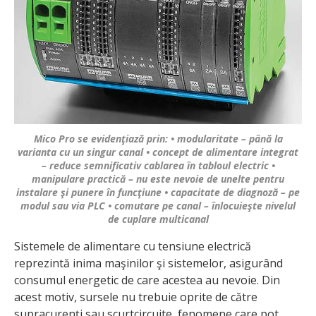
Mico Pro se evidenţiază prin: • modularitate – până la
varianta cu un singur canal • concept de alimentare integrat
– reduce semnificativ cablarea în tabloul electric •
manipulare practică – nu este nevoie de unelte pentru
instalare şi punere în funcţiune • capacitate de diagnoză – pe
modul sau via PLC • comutare pe canal – înlocuieşte nivelul
de cuplare multicanal
Sistemele de alimentare cu tensiune electrică
reprezintă inima maşinilor şi sistemelor, asigurând
consumul energetic de care acestea au nevoie. Din
acest motiv, sursele nu trebuie oprite de către
supracurenţi sau scurtcircuite, fenomene care pot