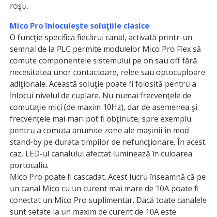
roşu.
Mico Pro înlocuieşte soluţiile clasice
O funcţie specifică fiecărui canal, activată printr-un
semnal de la PLC permite modulelor Mico Pro Flex să
comute componentele sistemului pe on sau off fără
necesitatea unor contactoare, relee sau optocuploare
adiţionale. Această soluţie poate fi folosită pentru a
înlocui nivelul de cuplare. Nu numai frecvenţele de
comutaţie mici (de maxim 10Hz), dar de asemenea şi
frecvenţele mai mari pot fi obţinute, spre exemplu
pentru a comuta anumite zone ale maşinii în mod
stand-by pe durata timpilor de nefuncţionare. În acest
caz, LED-ul canalului afectat luminează în culoarea
portocaliu.
Mico Pro poate fi cascadat. Acest lucru înseamnă că pe
un canal Mico cu un curent mai mare de 10A poate fi
conectat un Mico Pro suplimentar. Dacă toate canalele
sunt setate la un maxim de curent de 10A este