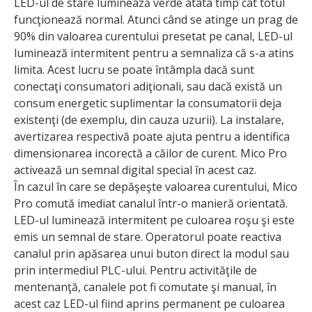
LED-ul de stare luminează verde atâta timp cât totul
funcţionează normal. Atunci când se atinge un prag de
90% din valoarea curentului presetat pe canal, LED-ul
luminează intermitent pentru a semnaliza că s-a atins
limita. Acest lucru se poate întâmpla dacă sunt
conectaţi consumatori adiţionali, sau dacă există un
consum energetic suplimentar la consumatorii deja
existenţi (de exemplu, din cauza uzurii). La instalare,
avertizarea respectivă poate ajuta pentru a identifica
dimensionarea incorectă a căilor de curent. Mico Pro
activează un semnal digital special în acest caz.
În cazul în care se depăşeşte valoarea curentului, Mico
Pro comută imediat canalul într-o manieră orientată.
LED-ul luminează intermitent pe culoarea roşu şi este
emis un semnal de stare. Operatorul poate reactiva
canalul prin apăsarea unui buton direct la modul sau
prin intermediul PLC-ului. Pentru activităţile de
mentenanţă, canalele pot fi comutate şi manual, în
acest caz LED-ul fiind aprins permanent pe culoarea