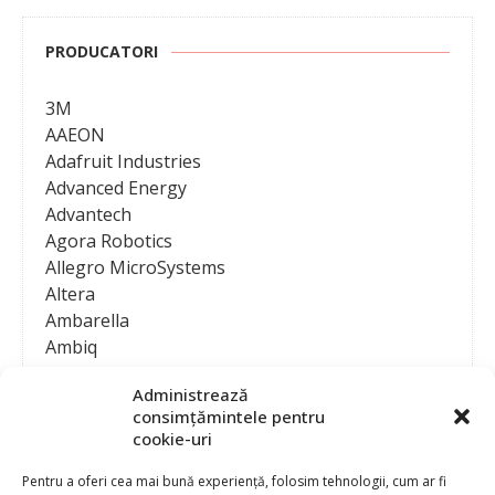
PRODUCATORI
3M
AAEON
Adafruit Industries
Advanced Energy
Advantech
Agora Robotics
Allegro MicroSystems
Altera
Ambarella
Ambiq
AMD / Xilinx
Administrează
Amphenol
consimțămintele pentru
Analog Devices
cookie-uri
Anritsu Corporation
Ansys
Pentru a oferi cea mai bună experiență, folosim tehnologii, cum ar fi