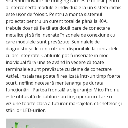
Sistemul inovator de bridging care este folosit pentru
a interconecta modu­lele individuale la un sistem închis
este uşor de folosit. Pentru a monta sistemul
proiectat pentru un curent total de până la 40A,
trebuie doar să fie tăiate două bare de conectare
metalice şi să fie inserate în zonele de conexiune cu
care modulele sunt prevăzute. Semnalele de
diagnostic şi de control sunt disponibile la contactele
cu arc integrate. Cablurile pot fi înseriate în mod
indivi­dual fără unelte având în vedere că toate
terminalele sunt prevăzute cu cleme de conectare.
Astfel, instalarea poate fi realizată într-un timp foarte
scurt, nefiind necesară mentenanţa pe durata
funcţionării. Partea frontală a siguranţei Mico Pro nu
este obturată de cabluri sau fire; operatorul are o
viziu­ne foarte clară a tuturor marcajelor, etichetelor şi
stărilor LED-urilor.