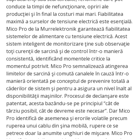
conduce la timpi de nefuncţionare, opriri ale
producţiei şi în final la costuri mai mari. Fiabilitatea
maximă a surselor de tensiune electrică este esenţială.
Mico Pro de la Murrelektronik garantează fiabilitatea
sistemelor de alimentare cu tensiune electrică. Acest
sistem inteligent de monitorizare ţine sub observaţie
toţi curenţii de sarcină şi de control într-o manieră
consistentă, identificând momentele critice la
momentul potrivit. Mico Pro semnalizează atingerea
limitelor de sarcină şi comută canalele în cauză într-o
manieră orientată pe conceptul de prevenire totală a
căderilor de sistem şi pentru a asigura un nivel înalt al
disponibilităţii maşinilor. Procesul de declanşare este
patentat, acesta bazându-se pe principiul “cât de
târziu posibil, cât de devreme este necesar”. Dar Mico
Pro identifică de asemenea şi erorile volatile precum
ruperea unui cablu din şina mobilă, rupere ce se
petrece doar la anumite unghiuri de mişcare. Mico Pro