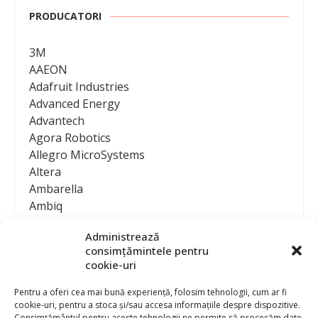
PRODUCATORI
3M
AAEON
Adafruit Industries
Advanced Energy
Advantech
Agora Robotics
Allegro MicroSystems
Altera
Ambarella
Ambiq
AMD / Xilinx
Administrează
Amphenol
consimțămintele pentru
Analog Devices
cookie-uri
Anritsu Corporation
Ansys
Pentru a oferi cea mai bună experiență, folosim tehnologii, cum ar fi
cookie-uri, pentru a stoca și/sau accesa informațiile despre dispozitive.
APS
Consimțământul pentru aceste tehnologii ne permite să procesăm date,