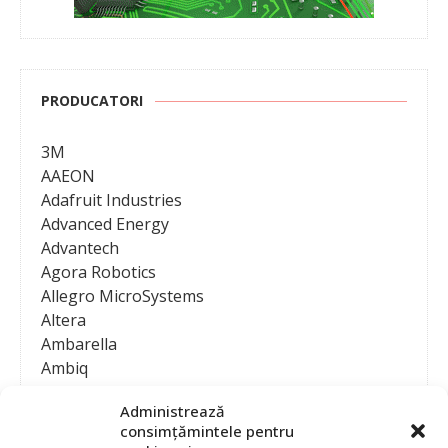
PRODUCATORI
3M
AAEON
Adafruit Industries
Advanced Energy
Advantech
Agora Robotics
Allegro MicroSystems
Altera
Ambarella
Ambiq
AMD / Xilinx
Administrează
Amphenol
consimțămintele pentru
Analog Devices