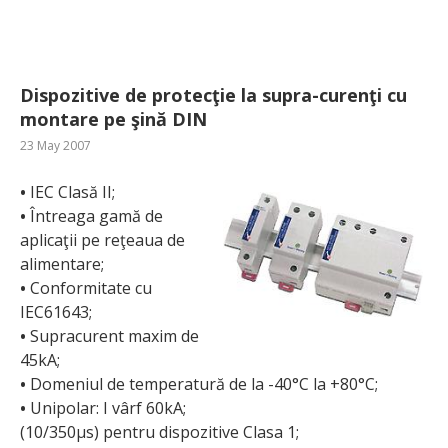
Dispozitive de protecţie la supra-curenţi cu
montare pe şină DIN
23 May 2007
•
IEC Clasă II;
•
Întreaga gamă de
aplicaţii pe reţeaua de
alimentare;
•
Conformitate cu
IEC61643;
•
Supracurent maxim de
45kA;
•
Domeniul de temperatură de la -40°C la +80°C;
•
Unipolar: I vârf 60kA;
(10/350µs) pentru dispozitive Clasa 1;