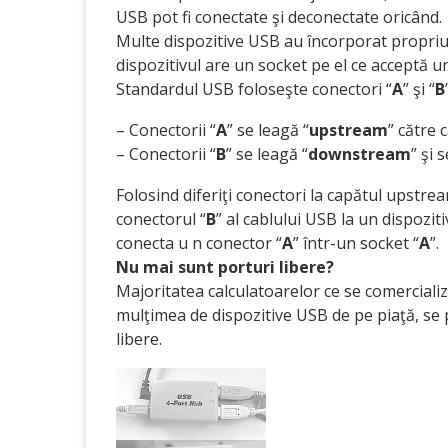
USB pot fi conectate şi deconectate oricând.
Multe dispozitive USB au încorporat propriul
dispozitivul are un socket pe el ce acceptă u
Standardul USB foloseşte conectori “
A
” şi “
B
– Conectorii “
A
” se leagă “
upstream
” către 
– Conectorii “
B
” se leagă “
downstream
” şi 
Folosind diferiţi conectori la capătul upstr
conectorul “
B
” al cablului USB la un dispozi
conecta u n conector “
A
” într-un socket “
A
”.
Nu mai sunt porturi libere?
Majoritatea calculatoarelor ce se comerciali
mulţimea de dispozitive USB de pe piaţă, se p
libere.