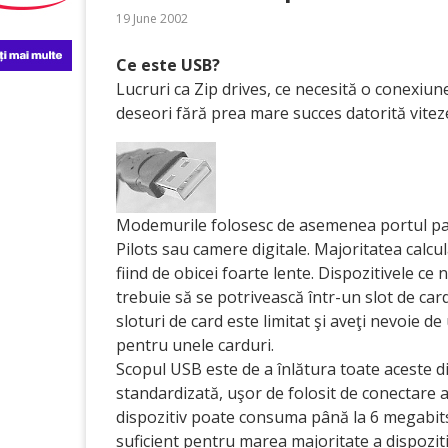
19 June 2002
Ce este USB?
Lucruri ca Zip drives, ce necesită o conexiune
deseori fără prea mare succes datorită viteze
Modemurile folosesc de asemenea portul para
Pilots sau camere digitale. Majoritatea calcu
fiind de obicei foarte lente. Dispozitivele ce 
trebuie să se potrivească într-un slot de card
sloturi de card este limitat şi aveţi nevoie d
pentru unele carduri.
Scopul USB este de a înlătura toate aceste dif
standardizată, uşor de folosit de conectare a 
dispozitiv poate consuma până la 6 megabit
suficient pentru marea majoritate a dispoziti