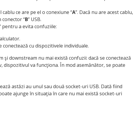
 cablu ce are pe el o conexiune “
A
”. Dacă nu are acest cablu,
n conector “
B
” USB.
” pentru a evita confuziile:
calculator.
se conectează cu dispozitivele individuale.
eam şi downstream nu mai există confuzii: dacă se conectează
tiv, dispozitivul va funcţiona. În mod asemănător, se poate
zează astăzi au unul sau două socket-uri USB. Dată fiind
oate ajunge în situaţia în care nu mai există socket-uri