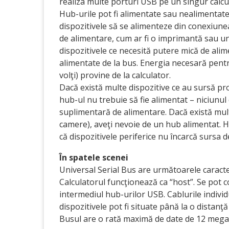
realiza multe porturi USB pe un singur calcu
Hub-urile pot fi alimentate sau nealimentate
dispozitivele să se alimenteze din conexiune
de alimentare, cum ar fi o imprimantă sau un
dispozitivele ce necesită putere mică de alim
alimentate de la bus. Energia necesară pentr
volţi) provine de la calculator.
Dacă există multe dispozitive ce au sursă pr
hub-ul nu trebuie să fie alimentat – niciunul
suplimentară de alimentare. Dacă există mul
camere), aveţi nevoie de un hub alimentat. H
că dispozitivele periferice nu încarcă sursa d
În spatele scenei
Universal Serial Bus are următoarele caracter
Calculatorul funcţionează ca “host”. Se pot c
intermediul hub-urilor USB. Cablurile indivi
dispozitivele pot fi situate până la o distanţ
Busul are o rată maximă de date de 12 mega