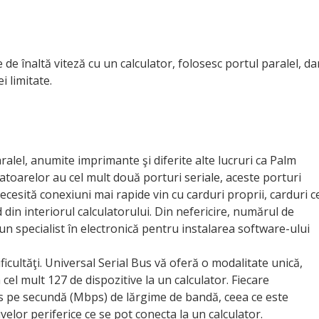
 de înaltă viteză cu un calculator, folosesc portul paralel, da
i limitate.
lel, anumite imprimante şi diferite alte lucruri ca Palm
latoarelor au cel mult două porturi seriale, aceste porturi
necesită conexiuni mai rapide vin cu carduri proprii, carduri c
 din interiorul calculatorului. Din nefericire, numărul de
e un specialist în electronică pentru instalarea software-ului
icultăţi. Universal Serial Bus vă oferă o modalitate unică,
cel mult 127 de dispozitive la un calculator. Fiecare
s pe secundă (Mbps) de lărgime de bandă, ceea ce este
velor periferice ce se pot conecta la un calculator.