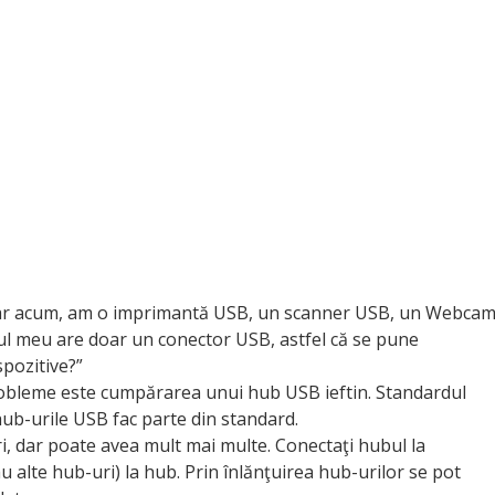
chiar acum, am o imprimantă USB, un scanner USB, un Webca
ul meu are doar un conector USB, astfel că se pune
spozitive?”
probleme este cumpărarea unui hub USB ieftin. Standardul
hub-urile USB fac parte din standard.
i, dar poate avea mult mai multe. Conectaţi hubul la
sau alte hub-uri) la hub. Prin înlănţuirea hub-urilor se pot