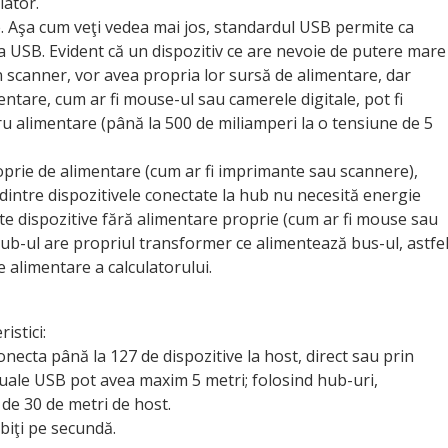
lator.
. Aşa cum veţi vedea mai jos, standardul USB permite ca
a USB. Evident că un dispozitiv ce are nevoie de putere mare
 scanner, vor avea propria lor sursă de alimentare, dar
entare, cum ar fi mouse-ul sau camerele digitale, pot fi
u alimentare (până la 500 de miliamperi la o tensiune de 5
oprie de alimentare (cum ar fi imprimante sau scannere),
 dintre dispozitivele conectate la hub nu necesită energie
te dispozitive fără alimentare proprie (cum ar fi mouse sau
ub-ul are propriul transformer ce alimentează bus-ul, astfe
e alimentare a calculatorului.
istici:
onecta până la 127 de dispozitive la host, direct sau prin
duale USB pot avea maxim 5 metri; folosind hub-uri,
ă de 30 de metri de host.
biţi pe secundă.