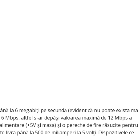
ţi până la 6 megabiţi pe secundă (evident că nu poate exista ma
e 6 Mbps, altfel s-ar depăşi valoarea maximă de 12 Mbps a
alimentare (+5V şi masa) şi o pereche de fire răsucite pentru
e livra până la 500 de miliamperi la 5 volţi. Dispozitivele ce