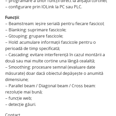
– programare a unor funcții direct la afișajul cortinei;
– configurare prin IOLink la PC sau PLC.
Funcții
:
– Beamstream: ieșire serială pentru fiecare fascicol;
– Blanking: suprimare fascicole;
– Gtouping: grupare fascicole;
– Hold: acumulare informații fascicole pentru o
perioadă de timp specificată;
– Cascading: evitare interferență în cazul montării a
două sau mai multe cortine una lângă cealaltă;
– Smoothing: procesare semnal (evaluare date
măsurate) doar dacă obiectul depășește o anumită
dimensiune;
– Parallel beam / Diagonal beam / Cross beam:
rezoluție mai bună;
– funcție web;
– detecție găuri.
Contact