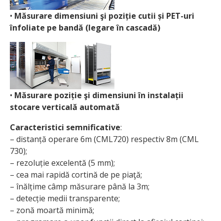
•
Măsurare dimensiuni şi poziție cutii și PET-uri
înfoliate pe bandă (legare în cascadă)
•
Măsurare poziție şi dimensiuni în instalații
stocare verticală automată
Caracteristici semnificative
:
– distanță operare 6m (CML720) respectiv 8m (CML
730);
– rezoluție excelentă (5 mm);
– cea mai rapidă cortină de pe piaţă;
– înălțime câmp măsurare până la 3m;
– detecție medii transparente;
– zonă moartă minimă;