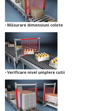
•
Măsurare dimensiuni colete
•
Verificare nivel umplere cutii