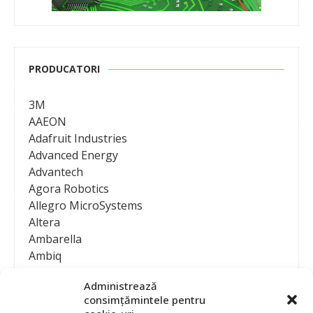
PRODUCATORI
3M
AAEON
Adafruit Industries
Advanced Energy
Advantech
Agora Robotics
Allegro MicroSystems
Altera
Ambarella
Ambiq
AMD / Xilinx
Administrează
Amphenol
consimțămintele pentru
Analog Devices