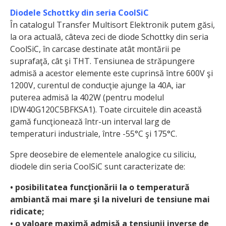
Diodele Schottky din seria CoolSiC
În catalogul Transfer Multisort Elektronik putem găsi,
la ora actuală, câteva zeci de diode Schottky din seria
CoolSiC, în carcase destinate atât montării pe
suprafaţă, cât şi THT. Tensiunea de străpungere
admisă a acestor elemente este cuprinsă între 600V şi
1200V, curentul de conducţie ajunge la 40A, iar
puterea admisă la 402W (pentru modelul
IDW40G120C5BFKSA1). Toate circuitele din această
gamă funcţionează într-un interval larg de
temperaturi industriale, între -55°C şi 175°C.
Spre deosebire de elementele analogice cu siliciu,
diodele din seria CoolSiC sunt caracterizate de:
• posibilitatea funcţionării la o temperatură
ambiantă mai mare şi la niveluri de tensiune mai
ridicate;
• o valoare maximă admisă a tensiunii inverse de