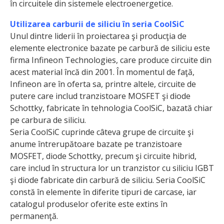
în circuitele din sistemele electroenergetice.
Utilizarea carburii de siliciu în seria CoolSiC
Unul dintre liderii în proiectarea şi producţia de
elemente electronice bazate pe carbură de siliciu este
firma Infineon Technologies, care produce circuite din
acest material încă din 2001. În momentul de faţă,
Infineon are în oferta sa, printre altele, circuite de
putere care includ tranzistoare MOSFET şi diode
Schottky, fabricate în tehnologia CoolSiC, bazată chiar
pe carbura de siliciu.
Seria CoolSiC cuprinde câteva grupe de circuite şi
anume întrerupătoare bazate pe tranzistoare
MOSFET, diode Schottky, precum şi circuite hibrid,
care includ în structura lor un tranzistor cu siliciu IGBT
şi diode fabricate din carbură de siliciu. Seria CoolSiC
constă în elemente în diferite tipuri de carcase, iar
catalogul produselor oferite este extins în
permanenţă.