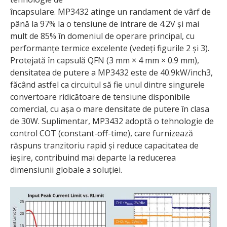
încapsulare. MP3432 atinge un randament de vârf de
până la 97% la o tensiune de intrare de 4.2V și mai
mult de 85% în domeniul de operare principal, cu
performanțe termice excelente (vedeți figurile 2 și 3).
Protejată în capsulă QFN (3 mm × 4 mm × 0.9 mm),
densitatea de putere a MP3432 este de 40.9kW/inch3,
făcând astfel ca circuitul să fie unul dintre singurele
convertoare ridicătoare de tensiune disponibile
comercial, cu așa o mare densitate de putere în clasa
de 30W. Suplimentar, MP3432 adoptă o tehnologie de
control COT (constant-off-time), care furnizează
răspuns tranzitoriu rapid și reduce capacitatea de
ieșire, contribuind mai departe la reducerea
dimensiunii globale a soluției.