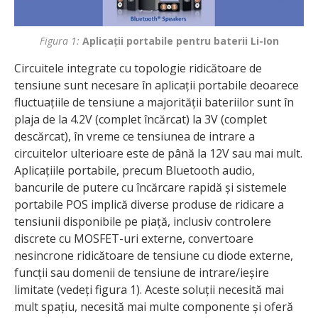
Figura 1:
Aplicații portabile pentru baterii Li-Ion
Circuitele integrate cu topologie ridicătoare de
tensiune sunt necesare în aplicații portabile deoarece
fluctuațiile de tensiune a majorității bateriilor sunt în
plaja de la 4.2V (complet încărcat) la 3V (complet
descărcat), în vreme ce tensiunea de intrare a
circuitelor ulterioare este de până la 12V sau mai mult.
Aplicațiile portabile, precum Bluetooth audio,
bancurile de putere cu încărcare rapidă și sistemele
portabile POS implică diverse produse de ridicare a
tensiunii disponibile pe piață, inclusiv controlere
discrete cu MOSFET-uri externe, convertoare
nesincrone ridicătoare de tensiune cu diode externe,
funcții sau domenii de tensiune de intrare/ieșire
limitate (vedeți figura 1). Aceste soluții necesită mai
mult spațiu, necesită mai multe componente și oferă