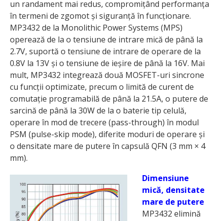
un randament mai redus, compromițând performanța
în termeni de zgomot și siguranță în funcționare.
MP3432 de la Monolithic Power Systems (MPS)
operează de la o tensiune de intrare mică de până la
2.7V, suportă o tensiune de intrare de operare de la
0.8V la 13V și o tensiune de ieșire de până la 16V. Mai
mult, MP3432 integrează două MOSFET-uri sincrone
cu funcții optimizate, precum o limită de curent de
comutație programabilă de până la 21.5A, o putere de
sarcină de până la 30W de la o baterie tip celulă,
operare în mod de trecere (pass-through) în modul
PSM (pulse-skip mode), diferite moduri de operare și
o densitate mare de putere în capsulă QFN (3 mm × 4
mm).
Dimensiune
mică, densitate
mare de putere
MP3432 elimină