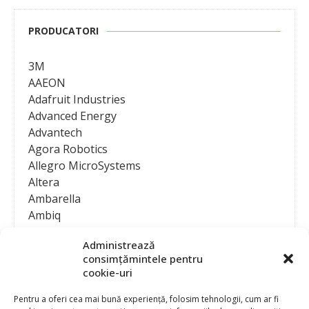
PRODUCATORI
3M
AAEON
Adafruit Industries
Advanced Energy
Advantech
Agora Robotics
Allegro MicroSystems
Altera
Ambarella
Ambiq
AMD / Xilinx
Administrează
Amphenol
consimțămintele pentru
Analog Devices
cookie-uri
Anritsu Corporation
Ansys
Pentru a oferi cea mai bună experiență, folosim tehnologii, cum ar fi