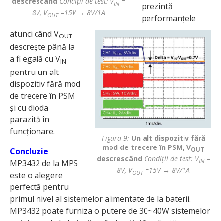
descrescând
Condiții de test: V
=
IN
prezintă
8V, V
=15V → 8V/1A
OUT
performanțele
atunci când V
OUT
descrește până la
a fi egală cu V
IN
pentru un alt
dispozitiv fără mod
de trecere în PSM
și cu dioda
parazită în
funcționare.
Figura 9:
Un alt dispozitiv fără
mod de trecere în PSM, V
OUT
Concluzie
descrescând
Condiții de test: V
=
IN
MP3432 de la MPS
8V, V
=15V → 8V/1A
OUT
este o alegere
perfectă pentru
primul nivel al sistemelor alimentate de la baterii.
MP3432 poate furniza o putere de 30~40W sistemelor