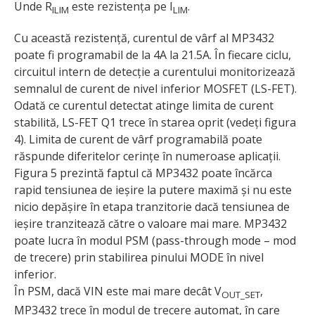
Unde R
este rezistența pe I
.
ILIM
LIM
Cu această rezistență, curentul de vârf al MP3432
poate fi programabil de la 4A la 21.5A. În fiecare ciclu,
circuitul intern de detecție a curentului monitorizează
semnalul de curent de nivel inferior MOSFET (LS-FET).
Odată ce curentul detectat atinge limita de curent
stabilită, LS-FET Q1 trece în starea oprit (vedeți figura
4). Limita de curent de vârf programabilă poate
răspunde diferitelor cerințe în numeroase aplicații.
Figura 5 prezintă faptul că MP3432 poate încărca
rapid tensiunea de ieșire la putere maximă și nu este
nicio depășire în etapa tranzitorie dacă tensiunea de
ieșire tranzitează către o valoare mai mare. MP3432
poate lucra în modul PSM (pass-through mode – mod
de trecere) prin stabilirea pinului MODE în nivel
inferior.
În PSM, dacă VIN este mai mare decât V
,
OUT_SET
MP3432 trece în modul de trecere automat, în care