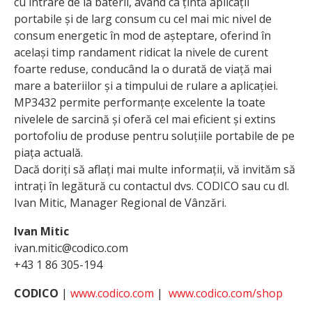
cu intrare de la baterii, având ca țintă aplicații
portabile și de larg consum cu cel mai mic nivel de
consum energetic în mod de așteptare, oferind în
același timp randament ridicat la nivele de curent
foarte reduse, conducând la o durată de viață mai
mare a bateriilor și a timpului de rulare a aplicației.
MP3432 permite performanțe excelente la toate
nivelele de sarcină și oferă cel mai eficient și extins
portofoliu de produse pentru soluțiile portabile de pe
piața actuală.
Dacă doriți să aflați mai multe informații, vă invităm să
intrați în legătură cu contactul dvs. CODICO sau cu dl.
Ivan Mitic, Manager Regional de Vânzări.
Ivan Mitic
ivan.mitic@codico.com
+43 1 86 305-194
CODICO
|
www.codico.com
|
www.codico.com/shop