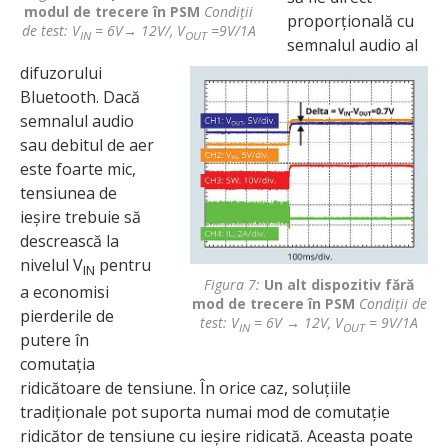
modul de trecere în PSM
Condiții
proporțională cu
de test: V
= 6V→ 12V/, V
=9V/1A
IN
OUT
semnalul audio al
difuzorului
Bluetooth. Dacă
semnalul audio
sau debitul de aer
este foarte mic,
tensiunea de
ieșire trebuie să
descrească la
nivelul V
pentru
IN
Figura 7:
Un alt dispozitiv fără
a economisi
mod de trecere în PSM
Condiții de
pierderile de
test: V
= 6V → 12V, V
= 9V/1A
IN
OUT
putere în
comutația
ridicătoare de tensiune. În orice caz, soluțiile
tradiționale pot suporta numai mod de comutație
ridicător de tensiune cu ieșire ridicată. Aceasta poate