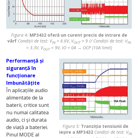
Figura 4:
MP3432 oferă un curent precis de intrare de
vârf
Condiții de test: V
= 6.6V, V
= 9 // Condiții de test: V
IN
OUT
IN
= 3.3V, V
= 9V, IO = 0A → OCP (10A limit)
OUT
Performanță și
siguranță în
funcționare
îmbunătățite
În aplicațiile audio
alimentate de la
baterii, critice sunt
nu numai calitatea
audio, ci și durata
Figura 5:
Tranziția tensiunii de
de viață a bateriei.
ieșire a MP3432
Condiții de test: V
IN
Pinul MODE al