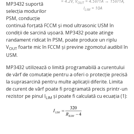
= 4.2V, V
= 4.5V/1A → 15V/1A,
OUT
MP3432 suportă
I
= 10A
LIM
selecția modurilor
PSM, conducție
continuă forțată FCCM și mod ultrasonic USM în
condiții de sarcină ușoară. MP3432 poate atinge
randament ridicat în PSM, poate produce un riplu
V
foarte mic în FCCM și previne zgomotul audibil în
OUT
USM.
MP3432 utilizează o limită programabilă a curentului
de vârf de comutație pentru a oferi o protecție precisă
la suprasarcină pentru multe aplicații diferite. Limita
de curent de vârf poate fi programată precis printr-un
rezistor pe pinul I
și poate fi calculată cu ecuația (1):
LIM