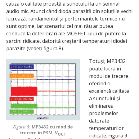
cauza o calitate proastă a sunetului la un semnal
audio mic. Atunci când dioda parazită din soluțiile vechi
lucrează, randamentul și performanțele termice nu
sunt optime, iar scenariul cel mai rău ar putea
conduce la deteriorări ale MOSFET-ului de putere la
sarcini ridicate, datorită creșterii temperaturii diodei
parazite (vedeți figura 8).
Totuși, MP3432
poate lucra în
modul de trecere,
oferind o
excelentă calitate
a sunetului și
elimi­narea
problemelor
datorate
Figura 8:
MP3432 cu mod de
temperaturilor
trecere în PSM, V
OUT
ridicate. Figura 9