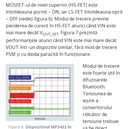
MOSFET-ul de nivel superior (HS-FET) este
întotdeauna pornit – ON, iar LS-FET întotdeauna oprit
– OFF (vedeți figura 6). Modul de trecere previne
pierderea de curent în HS-FET atunci când VIN este
mai mare decât V
. Figura 7 prezintă
OUT_SET
performanțele atunci când VIN este mai mare decât
VOUT într-un dispozitiv similar, fără mod de trecere
PSM și cu dioda parazită în funcționare.
Modul de trecere
este foarte util în
difuzoarele
Bluetooth.
Tensiunea de
ieșire a
convertorului
ridicător de
tensiune trebuie
Figura 6:
Dispozitivul MP3432 în
să fie direct