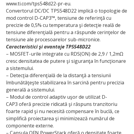
www.ti.com/tps548d22-pr-eu.
Convertorul DC/DC TPS548D22 implică o topologie de
mod control D-CAP3™, tensiune de referinţă cu
precizie de 0,5% cu temperatura şi detecţie reală de
tensiune diferenţială pentru a răspunde cerin­ţelor de
tensiune ale procesoarelor sub-micronice.
Caracteristici şi avantaje TPS548D22
– MOSFET-urile integrate cu RDS(ON) de 2,9 / 1,2mΩ
cresc densitatea de putere şi siguranţa în funcţionare
a sistemului.
– Detecţia diferenţială de la distanţă a tensiunii
îmbunătăţeşte stabilizarea în sarcină pentru precizia
generală a sistemului.
– Modul de control adaptiv uşor de utilizat D-
CAP3 oferă precizie ridicată şi răspuns tranzitoriu
foarte rapid şi nu necesită compensare în buclă, ce
simplifică proiectarea şi minimizează numărul de
componente externe.
– Capsula QFN PowerStack oferă o densitate foarte