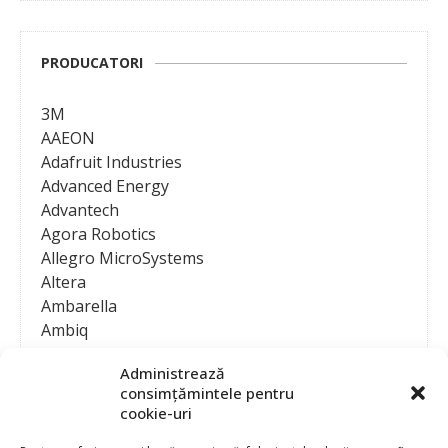
PRODUCATORI
3M
AAEON
Adafruit Industries
Advanced Energy
Advantech
Agora Robotics
Allegro MicroSystems
Altera
Ambarella
Ambiq
AMD / Xilinx
Administrează
Amphenol
consimțămintele pentru
Analog Devices
cookie-uri
Anritsu Corporation