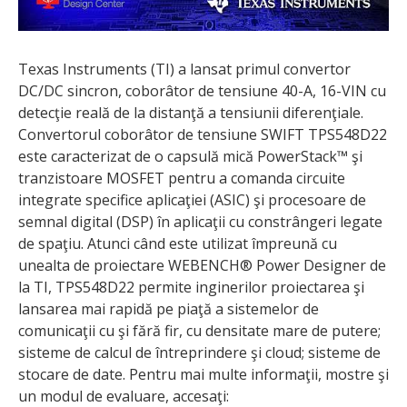
Texas Instruments (TI) a lansat primul convertor
DC/DC sincron, coborâtor de tensiune 40-A, 16-VIN cu
detecţie reală de la distanţă a tensiunii diferenţiale.
Convertorul coborâtor de tensiune SWIFT TPS548D22
este caracterizat de o capsulă mică PowerStack™ şi
tranzistoare MOSFET pentru a comanda circuite
integrate specifice aplicaţiei (ASIC) şi procesoare de
semnal digital (DSP) în aplicaţii cu constrângeri legate
de spaţiu. Atunci când este utilizat împreună cu
unealta de proiectare WEBENCH® Power Designer de
la TI, TPS548D22 permite inginerilor proiectarea şi
lansarea mai rapidă pe piaţă a sistemelor de
comunicaţii cu şi fără fir, cu densitate mare de putere;
sisteme de calcul de întreprindere şi cloud; sisteme de
stocare de date. Pentru mai multe informaţii, mostre şi
un modul de evaluare, accesaţi: