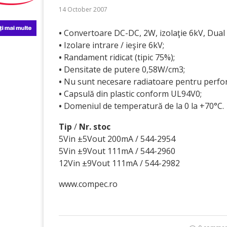
14 October 2007
•
Convertoare DC-DC, 2W, izolaţie 6kV, Dua
•
Izolare intrare / ieşire 6kV;
•
Randament ridicat (tipic 75%);
•
Densitate de putere 0,58W/cm3;
•
Nu sunt necesare radiatoare pentru perfo
•
Capsulă din plastic conform UL94V0;
•
Domeniul de temperatură de la 0 la +70°C.
Tip
/
Nr. stoc
5Vin ±5Vout 200mA / 544-2954
5Vin ±9Vout 111mA / 544-2960
12Vin ±9Vout 111mA / 544-2982
www.compec.ro