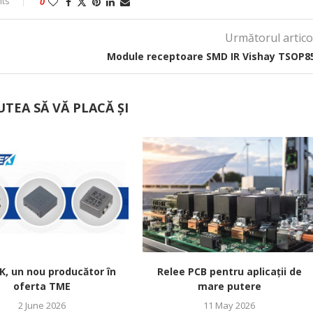
ts
0
Următorul artico
Module receptoare SMD IR Vishay TSOP8
UTEA SĂ VĂ PLACĂ ȘI
, un nou producător în
Relee PCB pentru aplicații de
oferta TME
mare putere
2 June 2026
11 May 2026