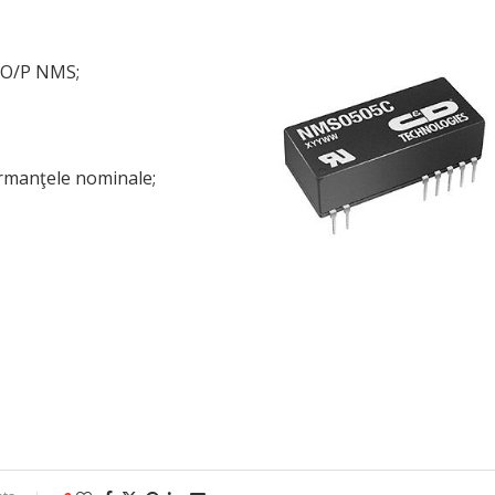
l O/P NMS;
rmanţele nominale;