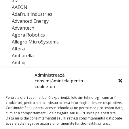
3M
AAEON
Adafruit Industries
Advanced Energy
Advantech
Agora Robotics
Allegro MicroSystems
Altera
Ambarella
Ambiq
AMD / Xilinx
Administrează
Amphenol
consimțămintele pentru
Analog Devices
cookie-uri
Anritsu Corporation
Ansys
Pentru a oferi cea mai bună experiență, folosim tehnologii, cum ar fi
cookie-uri, pentru a stoca și/sau accesa informațiile despre dispozitive.
APS
Consimțământul pentru aceste tehnologii ne permite să procesăm date,
Arduino
cum ar fi comportamentul de navigare sau ID-uri unice pe acest site.
Arm
Dacă nu îți dai consimțământul sau îți retragi consimțământul dat poate
avea afecte negative asupra unor anumite funcționalități și funcții.
Asentics