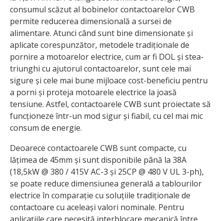
consumul scăzut al bobinelor contactoarelor CWB
permite reducerea dimensională a sursei de
alimentare. Atunci când sunt bine dimensionate și
aplicate corespunzător, metodele tradiționale de
pornire a motoarelor electrice, cum ar fi DOL și stea-
triunghi cu ajutorul contactoarelor, sunt cele mai
sigure și cele mai bune mijloace cost-beneficiu pentru
a porni și proteja motoarele electrice la joasă
tensiune. Astfel, contactoarele CWB sunt proiectate să
funcționeze într-un mod sigur și fiabil, cu cel mai mic
consum de energie.
Deoarece contactoarele CWB sunt compacte, cu
lățimea de 45mm și sunt disponibile până la 38A
(18,5kW @ 380 / 415V AC-3 și 25CP @ 480 V UL 3-ph),
se poate reduce dimensiunea generală a tablourilor
electrice în comparație cu soluțiile tradiționale de
contactoare cu aceleași valori nominale. Pentru
aplicațiile care necesită interblocare mecanică între