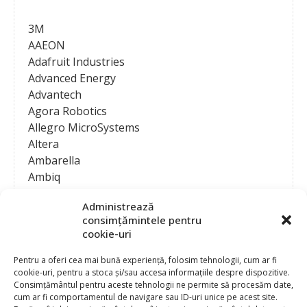
3M
AAEON
Adafruit Industries
Advanced Energy
Advantech
Agora Robotics
Allegro MicroSystems
Altera
Ambarella
Ambiq
AMD / Xilinx
Administrează
Amphenol
consimțămintele pentru
Analog Devices
cookie-uri
Anritsu Corporation
Ansys
Pentru a oferi cea mai bună experiență, folosim tehnologii, cum ar fi
cookie-uri, pentru a stoca și/sau accesa informațiile despre dispozitive.
APS
Consimțământul pentru aceste tehnologii ne permite să procesăm date,
Arduino
cum ar fi comportamentul de navigare sau ID-uri unice pe acest site.