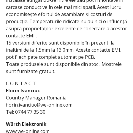
instalate atingandu-se intre ele sau pot fi montate in
carcase conductive în cele mai mici spații. Acest lucru
economisește efortul de asamblare și costuri de
producție. Temperaturile ridicate nu au nici o influență
asupra proprietăților excelente de conectare a acestor
contacte EMI .
15 versiuni diferite sunt disponibile în prezent, la
inaltimi de la 1,5mm la 13,0mm. Aceste contacte EMI,
pot fi echipate complet automat pe PCB.
Toate produsele sunt disponibile din stoc . Mostrele
sunt furnizate gratuit.
C O N T A C T
Florin Ivanciuc
Country Manager Romania
florin.ivanciuc@we-online.com
Tel: 0744 77 35 30
Würth Elektronik
www.we-online.com