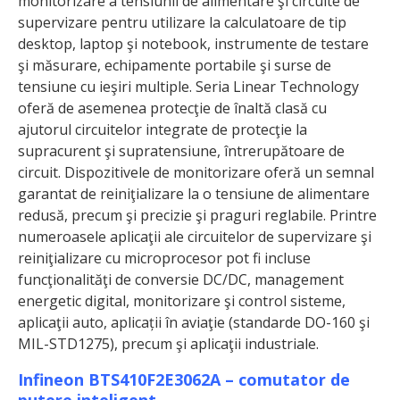
monitorizare a tensiunii de alimentare şi circuite de
supervizare pentru utilizare la calculatoare de tip
desktop, laptop şi notebook, instrumente de testare
şi măsurare, echipamente portabile şi surse de
tensiune cu ieşiri multiple. Seria Linear Technology
oferă de asemenea protecţie de înaltă clasă cu
ajutorul circuitelor integrate de protecţie la
supracurent şi supratensiune, întrerupătoare de
circuit. Dispozitivele de monitorizare oferă un semnal
garantat de reiniţializare la o tensiune de alimentare
redusă, precum şi precizie şi praguri reglabile. Printre
numeroasele aplicaţii ale circuitelor de supervizare şi
reiniţializare cu microprocesor pot fi incluse
funcţionalităţi de conversie DC/DC, management
energetic digital, monitorizare şi control sisteme,
aplicaţii auto, aplicații în aviaţie (standarde DO-160 şi
MIL-STD1275), precum şi aplicaţii industriale.
Infineon BTS410F2E3062A – comutator de
putere inteligent