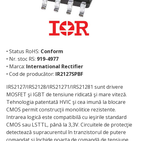
• Status RoHS:
Conform
• Nr. stoc RS:
919-4977
• Marca:
International Rectifier
• Cod de producător:
IR2127SPBF
IRS2127/IRS2128/IRS21271/IRS21281 sunt drivere
MOSFET şi IGBT de tensiune ridicată şi mare viteză.
Tehnologia patentată HVIC şi cea imună la blocare
CMOS permit construcţii monolitice rezistente.
Intrarea logică este compatibilă cu ieşirile standard
CMOS sau LSTTL, până la 3,3V. Circuitele de protecţie
detectează supracurentul în tranzistorul de pu­tere
comandat şi închide poarta de comandă de tensiune.