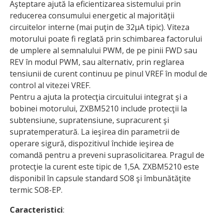
Aşteptare ajută la eficientizarea sistemului prin
reducerea consumului energetic al majorităţii
circuitelor interne (mai puţin de 32µA tipic). Viteza
motorului poate fi reglată prin schimbarea factorului
de umplere al semnalului PWM, de pe pinii FWD sau
REV în modul PWM, sau alternativ, prin reglarea
tensiunii de curent continuu pe pinul VREF în modul de
control al vitezei VREF.
Pentru a ajuta la protecţia circuitului integrat şi a
bobinei motorului, ZXBM5210 include protecţii la
subtensiune, supratensiune, supracurent şi
supratemperatură. La ieşirea din parametrii de
operare sigură, dispozi­tivul închide ieşirea de
comandă pentru a preveni suprasolicitarea. Pragul de
protecţie la curent este tipic de 1,5A. ZXBM5210 este
disponibil în capsule standard SO8 şi îmbunătăţite
termic SO8-EP.
Caracteristici
: