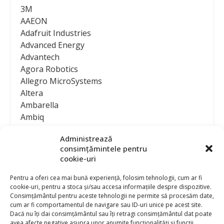
3M
AAEON
Adafruit Industries
Advanced Energy
Advantech
Agora Robotics
Allegro MicroSystems
Altera
Ambarella
Ambiq
AMD / Xilinx
Administrează
Amphenol
consimțămintele pentru
Analog Devices
cookie-uri
Anritsu Corporation
Ansys
Pentru a oferi cea mai bună experiență, folosim tehnologii, cum ar fi
cookie-uri, pentru a stoca și/sau accesa informațiile despre dispozitive.
APS
Consimțământul pentru aceste tehnologii ne permite să procesăm date,
Arduino
cum ar fi comportamentul de navigare sau ID-uri unice pe acest site.
Arm
Dacă nu îți dai consimțământul sau îți retragi consimțământul dat poate
avea afecte negative asupra unor anumite funcționalități și funcții.