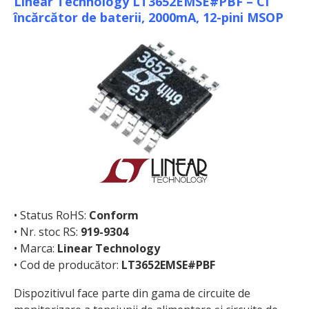
Linear Technology LT3652EMSE#PBF – CI
încărcător de baterii, 2000mA, 12-pini MSOP
• Status RoHS:
Conform
• Nr. stoc RS:
919-9304
• Marca:
Linear Technology
• Cod de producător:
LT3652EMSE#PBF
Dispozitivul face parte din gama de circuite de