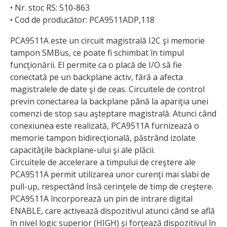
• Nr. stoc RS: 510-863
• Cod de producător: PCA9511ADP,118
PCA9511A este un circuit magistrală I2C şi memorie
tampon SMBus, ce poate fi schimbat în timpul
funcţionării. El permite ca o placă de I/O să fie
conectată pe un backplane activ, fără a afecta
magistralele de date şi de ceas. Circuitele de control
previn conectarea la backplane până la apariţia unei
comenzi de stop sau aşteptare magistrală. Atunci când
conexi­unea este realizată, PCA9511A furnizează o
memorie tampon bidirecţională, păstrând izolate
capacităţile backplane-ului şi ale plăcii.
Circuitele de accelerare a timpului de creştere ale
PCA9511A permit utilizarea unor curenţi mai slabi de
pull-up, respectând însă cerinţele de timp de creştere.
PCA9511A încorporează un pin de intrare digital
ENABLE, care activează dispozitivul atunci când se află
în nivel logic superior (HIGH) şi forţează dispozitivul în