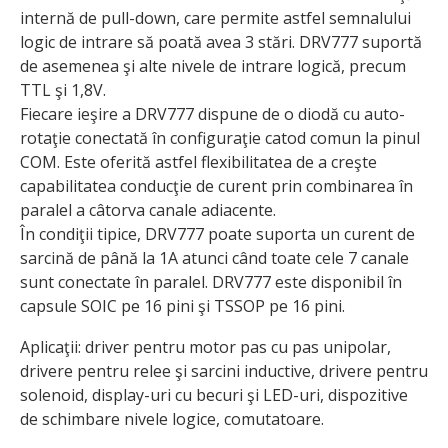
internă de pull-down, care permite astfel semnalului
logic de intrare să poată avea 3 stări. DRV777 suportă
de asemenea şi alte nivele de intrare logică, precum
TTL şi 1,8V.
Fiecare ieşire a DRV777 dispune de o diodă cu auto-
rotaţie conectată în configuraţie catod comun la pinul
COM. Este oferită astfel flexibilitatea de a creşte
capabilitatea conducţie de curent prin combinarea în
paralel a câtorva canale adiacente.
În condiţii tipice, DRV777 poate suporta un curent de
sarcină de până la 1A atunci când toate cele 7 canale
sunt conectate în paralel. DRV777 este disponibil în
capsule SOIC pe 16 pini şi TSSOP pe 16 pini.
Aplicaţii: driver pentru motor pas cu pas unipolar,
drivere pentru relee şi sarcini inductive, drivere pentru
solenoid, display-uri cu becuri şi LED-uri, dispozitive
de schimbare nivele logice, comutatoare.