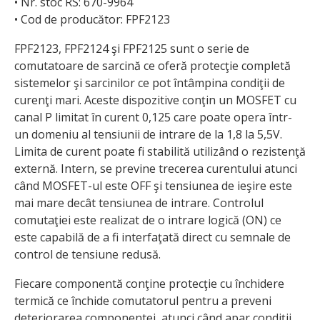
• Nr. stoc RS: 670-9964
• Cod de producător: FPF2123
FPF2123, FPF2124 şi FPF2125 sunt o serie de
comutatoare de sarcină ce oferă protecţie completă
sistemelor şi sarcinilor ce pot întâmpina condiţii de
curenţi mari. Aceste dispozitive conţin un MOSFET cu
canal P limitat în curent 0,125 care poate opera într-
un domeniu al tensiunii de intrare de la 1,8 la 5,5V.
Limita de curent poate fi stabilită utilizând o rezistenţă
externă. Intern, se previne trecerea curentului atunci
când MOSFET-ul este OFF şi tensiunea de ieşire este
mai mare decât tensiunea de intrare. Controlul
comutaţiei este realizat de o intrare logică (ON) ce
este capabilă de a fi interfaţată direct cu semnale de
control de tensiune redusă.
Fiecare componentă conţine protecţie cu închidere
termică ce închide comutatorul pentru a preveni
deteriorarea componentei, atunci când apar condiţii