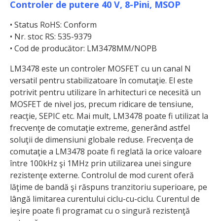
Controler de putere 40 V, 8-Pini, MSOP
• Status RoHS: Conform
• Nr. stoc RS: 535-9379
• Cod de producător: LM3478MM/NOPB
LM3478 este un controler MOSFET cu un canal N
versatil pentru stabilizatoare în comutaţie. El este
potrivit pentru utilizare în arhitecturi ce necesită un
MOSFET de nivel jos, precum ridicare de tensiune,
reacţie, SEPIC etc. Mai mult, LM3478 poate fi utilizat la
frecvenţe de comutaţie extreme, generând astfel
soluţii de dimensiuni globale reduse. Frecvenţa de
comutaţie a LM3478 poate fi reglată la orice valoare
între 100kHz şi 1MHz prin utilizarea unei singure
rezistenţe externe. Controlul de mod curent oferă
lăţime de bandă şi răspuns tranzitoriu superioare, pe
lângă limitarea curentului ciclu-cu-ciclu. Curentul de
ieşire poate fi programat cu o singură rezistenţă