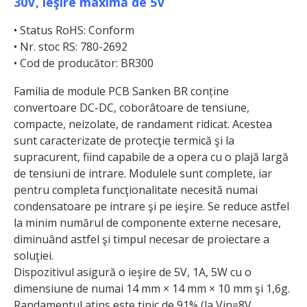
30V, ieşire maximă de 5V
• Status RoHS: Conform
• Nr. stoc RS: 780-2692
• Cod de producător: BR300
Familia de module PCB Sanken BR conține
convertoare DC-DC, coborâtoare de tensiune,
compacte, neizolate, de randament ridicat. Acestea
sunt caracterizate de protecţie termică şi la
supracurent, fiind capabile de a opera cu o plajă largă
de tensiuni de intrare. Modulele sunt complete, iar
pentru completa funcţionalitate necesită numai
condensatoare pe intrare şi pe ieşire. Se reduce astfel
la minim numărul de componente externe necesare,
diminuând astfel şi timpul necesar de proiectare a
soluţiei.
Dispozitivul asigură o ieşire de 5V, 1A, 5W cu o
dimensiune de numai 14 mm × 14 mm × 10 mm şi 1,6g.
Randamentul atins este tipic de 91% (la Vin=8V,