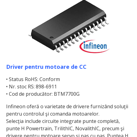
Driver pentru motoare de CC
• Status RoHS: Conform
• Nr. stoc RS: 898-6911
• Cod de producător: BTM7700G
Infineon oferă o varietate de drivere furnizând soluţii
pentru controlul şi comanda motoarelor.
Selecţia include circuite integrate punte completă,
punte H Powertrain, TrilithIC, NovalithIC, precum şi
drivere pentru motoare servo şi pas cu pas. Puntea H