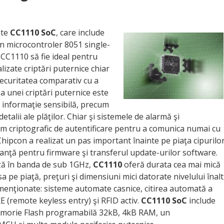
ate
CC1110 SoC
, care include
un microcontroler 8051 single-
 CC1110 să fie ideal pentru
lizate criptări puternice chiar
securitatea comparativ cu a
ea unei criptări puternice este
r informaţie sensibilă, precum
etalii ale plăţilor. Chiar şi sistemele de alarmă şi
em criptografic de autentificare pentru a comunica numai cu
 Chipcon a realizat un pas important înainte pe piaţa cipurilo
tanţă pentru firmware şi transferul update-urilor software.
ză în banda de sub 1GHz,
CC1110
oferă durata cea mai mică
 pe piaţă, preţuri şi dimensiuni mici datorate nivelului înalt
i menţionate: sisteme automate casnice, citirea automată a
 (remote keyless entry) şi RFID activ.
CC1110 SoC
include
memorie Flash programabilă 32kB, 4kB RAM, un