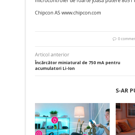
microcontroler de foarte joasă putere 8051 
Chipcon AS www.chipcon.com
0 commen
Articol anterior
Încărcător miniatural de 750 mA pentru
acumulatori Li-Ion
S-AR P