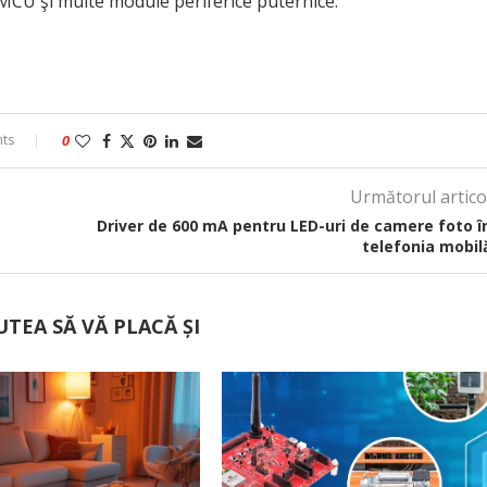
MCU şi multe module periferice puternice.
ts
0
Următorul artico
Driver de 600 mA pentru LED-uri de camere foto î
telefonia mobil
UTEA SĂ VĂ PLACĂ ȘI