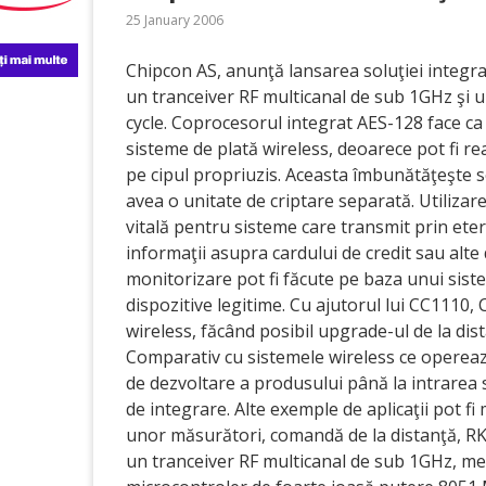
25 January 2006
Chipcon AS, anunţă lansarea soluţiei integr
un tranceiver RF multicanal de sub 1GHz şi 
cycle. Coprocesorul integrat AES-128 face ca
sisteme de plată wireless, deoarece pot fi rea
pe cipul propriuzis. Aceasta îmbunătăţeşte 
avea o unitate de criptare separată. Utilizar
vitală pentru sisteme care transmit prin ete
informaţii asupra cardului de credit sau alte d
monitorizare pot fi făcute pe baza unui sist
dispozitive legitime. Cu ajutorul lui CC1110,
wireless, făcând posibil upgrade-ul de la dis
Comparativ cu sistemele wireless ce operea
de dezvoltare a produsului până la intrarea sa
de integrare. Alte exemple de aplicaţii pot f
unor măsurători, comandă de la distanţă, RKE
un tranceiver RF multicanal de sub 1GHz, 