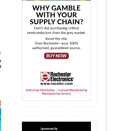
l
n
ă