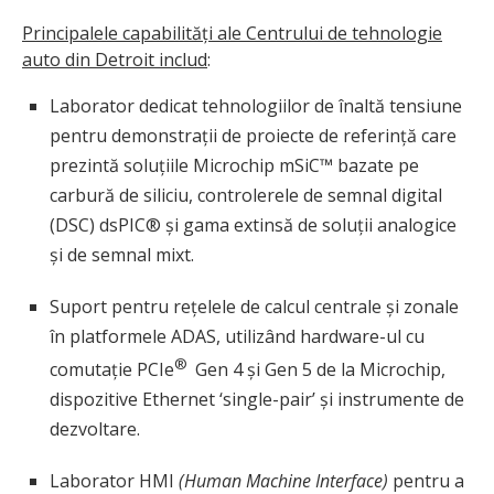
Principalele capabilități ale Centrului de tehnologie
auto din Detroit includ
:
Laborator dedicat tehnologiilor de înaltă tensiune
pentru demonstrații de proiecte de referință care
prezintă soluțiile Microchip mSiC™ bazate pe
carbură de siliciu, controlerele de semnal digital
(DSC) dsPIC® și gama extinsă de soluții analogice
și de semnal mixt.
Suport pentru rețelele de calcul centrale și zonale
în platformele ADAS, utilizând hardware-ul cu
®
comutație PCIe
Gen 4 și Gen 5 de la Microchip,
dispozitive Ethernet ‘single-pair’ și instrumente de
dezvoltare.
Laborator HMI
(Human Machine Interface)
pentru a