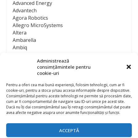
Advanced Energy
Advantech
Agora Robotics
Allegro MicroSystems
Altera
Ambarella
Ambiq
AMD / Xilinx
Administrează
Amphenol
consimțămintele pentru
Analog Devices
cookie-uri
Anritsu Corporation
Ansys
Pentru a oferi cea mai bună experiență, folosim tehnologii, cum ar fi
cookie-uri, pentru a stoca și/sau accesa informațiile despre dispozitive.
APS
Consimțământul pentru aceste tehnologii ne permite să procesăm date,
Arduino
cum ar fi comportamentul de navigare sau ID-uri unice pe acest site.
Arm
Dacă nu îți dai consimțământul sau îți retragi consimțământul dat poate
avea afecte negative asupra unor anumite funcționalități și funcții.
Asentics
ASM
Astrocast
ACCEPTĂ
ATEN International
Contact
Publicitate