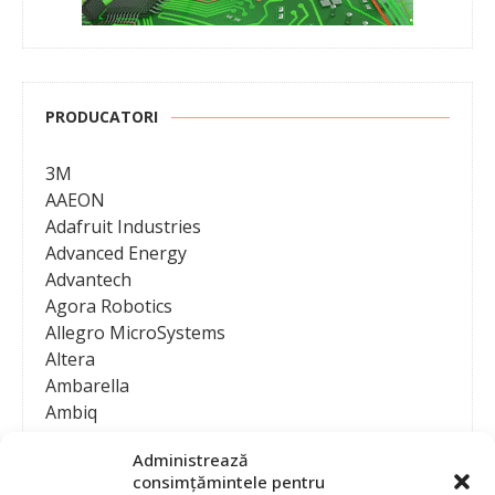
PRODUCATORI
3M
AAEON
Adafruit Industries
Advanced Energy
Advantech
Agora Robotics
Allegro MicroSystems
Altera
Ambarella
Ambiq
AMD / Xilinx
Administrează
Amphenol
consimțămintele pentru
Analog Devices