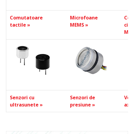
Comutatoare
Microfoane
Con
tactile »
MEMS »
circ
M12
Senzori cu
Senzori de
Ven
ultrasunete »
presiune »
axia