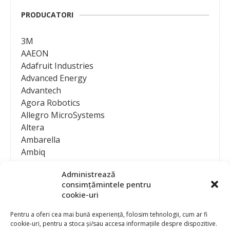
PRODUCATORI
3M
AAEON
Adafruit Industries
Advanced Energy
Advantech
Agora Robotics
Allegro MicroSystems
Altera
Ambarella
Ambiq
AMD / Xilinx
Administrează
Amphenol
consimțămintele pentru
Analog Devices
cookie-uri
Anritsu Corporation
Ansys
Pentru a oferi cea mai bună experiență, folosim tehnologii, cum ar fi
cookie-uri, pentru a stoca și/sau accesa informațiile despre dispozitive.
APS