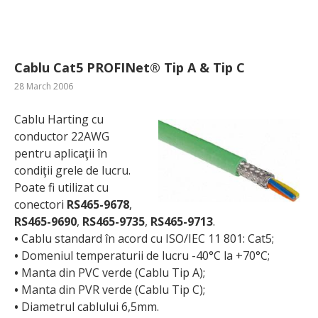
Cablu Cat5 PROFINet® Tip A & Tip C
28 March 2006
Cablu Harting cu
conductor 22AWG
pentru aplicaţii în
condiţii grele de lucru.
Poate fi utilizat cu
conectori
RS465-9678
,
RS465-9690
,
RS465-9735
,
RS465-9713
.
•
Cablu standard în acord cu ISO/IEC 11 801: Cat5;
•
Domeniul temperaturii de lucru -40°C la +70°C;
•
Manta din PVC verde (Cablu Tip A);
•
Manta din PVR verde (Cablu Tip C);
•
Diametrul cablului 6,5mm.