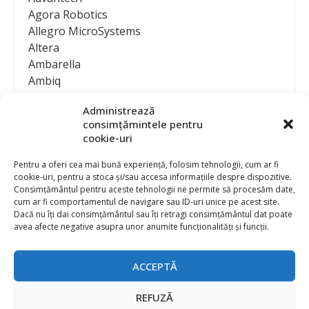
Agora Robotics
Allegro MicroSystems
Altera
Ambarella
Ambiq
AMD / Xilinx
Administrează
Amphenol
consimțămintele pentru
Analog Devices
cookie-uri
Anritsu Corporation
Ansys
Pentru a oferi cea mai bună experiență, folosim tehnologii, cum ar fi
cookie-uri, pentru a stoca și/sau accesa informațiile despre dispozitive.
APS
Consimțământul pentru aceste tehnologii ne permite să procesăm date,
Arduino
cum ar fi comportamentul de navigare sau ID-uri unice pe acest site.
Arm
Dacă nu îți dai consimțământul sau îți retragi consimțământul dat poate
avea afecte negative asupra unor anumite funcționalități și funcții.
Asentics
ASM
Astrocast
ACCEPTĂ
ATEN International
Contact
Publicitate
Atmel
REFUZĂ
Abonament la revista “Electronica Azi”
Newsletter