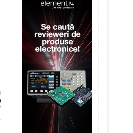
l
i
r