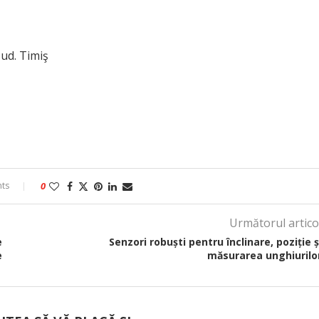
Jud. Timiş
ts
0
Următorul artico
e
Senzori robuști pentru înclinare, poziție ș
e
măsurarea unghiurilo