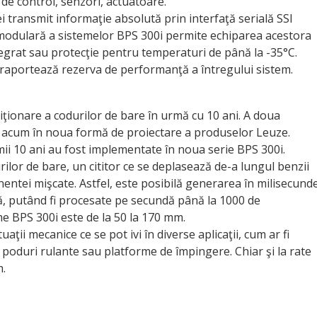
 de control, senzori, actuatoare.
 transmit informaţie absolută prin interfaţă serială SSI
 modulară a sistemelor BPS 300i permite echiparea acestora
integrat sau protecţie pentru temperaturi de până la -35°C.
i raportează rezerva de performanţă a întregului sistem.
iţionare a codurilor de bare în urmă cu 10 ani. A doua
ă acum în noua formă de proiectare a produselor Leuze.
imii 10 ani au fost implementate în noua serie BPS 300i.
ilor de bare, un cititor ce se deplasează de-a lungul benzii
entei mişcate. Astfel, este posibilă generarea în milisecund
că, putând fi procesate pe secundă până la 1000 de
e BPS 300i este de la 50 la 170 mm.
ţii mecanice ce se pot ivi în diverse aplicaţii, cum ar fi
r, poduri rulante sau platforme de împingere. Chiar şi la rate
m.