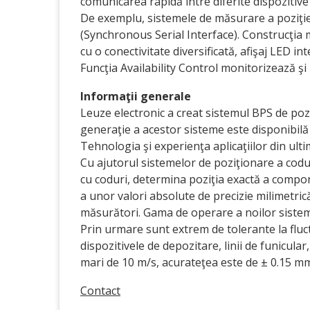
comunicarea rapidă între diferite dispozitive
De exemplu, sistemele de măsurare a poziţiei
(Synchronous Serial Interface). Construcţia
cu o conectivitate diversificată, afişaj LED 
Funcţia Availability Control monitorizează ş
Informaţii generale
Leuze electronic a creat sistemul BPS de poz
generaţie a acestor sisteme este disponibil
Tehnologia şi experienţa aplicaţiilor din ult
Cu ajutorul sistemelor de poziţionare a codur
cu coduri, determina poziţia exactă a compon
a unor valori absolute de precizie milimetri
măsurători. Gama de operare a noilor sistem
Prin urmare sunt extrem de tolerante la fluctua
dispozitivele de depozitare, linii de funicula
mari de 10 m/s, acurateţea este de ± 0.15 m
Contact