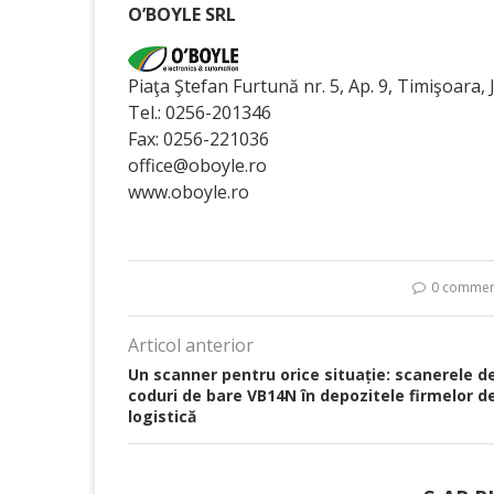
O’BOYLE SRL
Piaţa Ştefan Furtună nr. 5, Ap. 9, Timişoara, 
Tel.: 0256-201346
Fax: 0256-221036
office@oboyle.ro
www.oboyle.ro
0 commen
Articol anterior
Un scanner pentru orice situație: scanerele d
coduri de bare VB14N în depozitele firmelor d
logistică