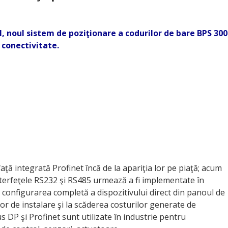
I, noul sistem de poziţionare a codurilor de bare BPS 300
 conectivitate.
aţă integrată Profinet încă de la apariţia lor pe piaţă; acum
Interfeţele RS232 şi RS485 urmează a fi implementate în
 configurarea completă a dispozitivului direct din panoul de
or de instalare şi la scăderea costurilor generate de
s DP şi Profinet sunt utilizate în industrie pentru