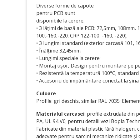
Diverse forme de capote
pentru PCB sunt
disponibile la cerere.
• 3 lățimi de bază ale PCB: 72,5mm, 108mm,
100,-160,-220; CRP 122-100, -160, -220);
• 3 lungimi standard (exterior carcasă 101, 
• Înălțime 32,45mm;
• Lungimi speciale la cerere;
• Montaj ușor, Design pentru montare pe pe
• Rezistentă la temperatură 100°C, standard
• Accesoriu de împământare conectat la șina
Culoare
Profile: gri deschis, similar RAL 7035; Element
Materialul carcasei
: profile extrudate din
PA, UL 94 V0; pentru detalii vezi Bopla Techn
Fabricate din material plastic fără halogen, 
adecvate pentru sarcini mecanice ridicate și