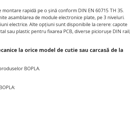
 de montare rapidă pe o șină conform DIN EN 60715 TH 35.
te asamblarea de module electronice plate, pe 3 niveluri.
i electrice. Alte opțiuni sunt disponibile la cerere: capote
tal sau plastic pentru fixarea PCB, diverse piciorușe DIN rail
anice la orice model de cutie sau carcasă de la
l produselor BOPLA.
 BOPLA: