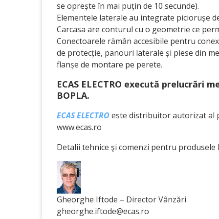
se oprește în mai puțin de 10 secunde).
Elementele laterale au integrate piciorușe
Carcasa are conturul cu o geometrie ce permi
Conectoarele rămân accesibile pentru conexiun
de protecție, panouri laterale și piese din me
flanșe de montare pe perete.
ECAS ELECTRO execută prelucrări mec
BOPLA.
ECAS ELECTRO
este distribuitor autorizat a
www.ecas.ro
Detalii tehnice şi comenzi pentru produsele
Gheorghe Iftode – Director Vânzări
gheorghe.iftode@ecas.ro