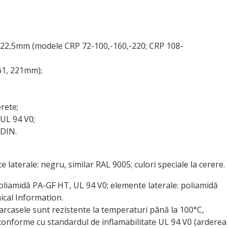
 122,5mm (modele CRP 72-100,-160,-220; CRP 108-
161, 221mm);
rete;
 UL 94 V0;
 DIN.
e laterale: negru, similar RAL 9005; culori speciale la cerere.
 poliamidă PA-GF HT, UL 94 V0; elemente laterale: poliamidă
ical Information.
carcasele sunt rezistente la temperaturi până la 100°C,
 conforme cu standardul de inflamabilitate UL 94 V0 (arderea