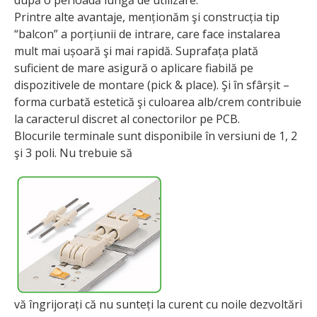
după o perioadă lungă de utilizare.
Printre alte avantaje, menționăm şi construcția tip
“balcon” a porțiunii de intrare, care face instalarea
mult mai ușoară şi mai rapidă. Suprafața plată
suficient de mare asigură o aplicare fiabilă pe
dispozitivele de montare (pick & place). Şi în sfârșit –
forma curbată estetică şi culoarea alb/crem contribuie
la caracterul discret al conectorilor pe PCB.
Blocurile terminale sunt disponibile în versiuni de 1, 2
şi 3 poli. Nu trebuie să
vă îngrijorați că nu sunteți la curent cu noile dezvoltări