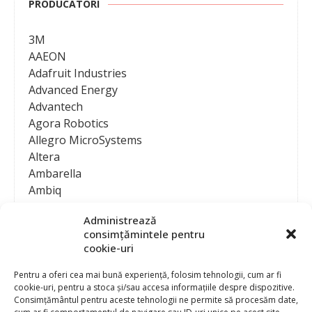
PRODUCATORI
3M
AAEON
Adafruit Industries
Advanced Energy
Advantech
Agora Robotics
Allegro MicroSystems
Altera
Ambarella
Ambiq
AMD / Xilinx
Administrează
Amphenol
consimțămintele pentru
Analog Devices
cookie-uri
Anritsu Corporation
Ansys
Pentru a oferi cea mai bună experiență, folosim tehnologii, cum ar fi
cookie-uri, pentru a stoca și/sau accesa informațiile despre dispozitive.
APS
Consimțământul pentru aceste tehnologii ne permite să procesăm date,
Arduino