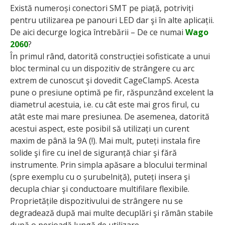
Există numeroși conectori SMT pe piață, potriviți
pentru utilizarea pe panouri LED dar şi în alte aplicații.
De aici decurge logica întrebării – De ce numai
Wago
2060
?
În primul rând, datorită construcției sofisticate a unui
bloc terminal cu un dispozitiv de strângere cu arc
extrem de cunoscut şi dovedit CageClampS. Acesta
pune o presiune optimă pe fir, răspunzând excelent la
diametrul acestuia, i.e. cu cât este mai gros firul, cu
atât este mai mare presiunea. De asemenea, datorită
acestui aspect, este posibil să utilizați un curent
maxim de până la 9A (!). Mai mult, puteți instala fire
solide şi fire cu inel de siguranță chiar şi fără
instrumente. Prin simpla apăsare a blocului terminal
(spre exemplu cu o șurubelniță), puteți insera şi
decupla chiar şi conductoare multifilare flexibile.
Proprietățile dispozitivului de strângere nu se
degradează după mai multe decuplări şi rămân stabile