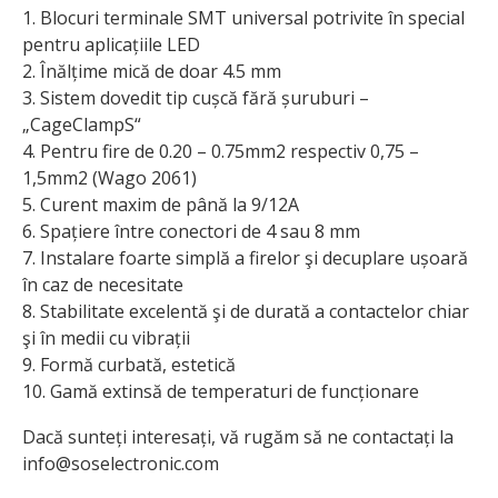
1. Blocuri terminale SMT universal potrivite în special
pentru aplicațiile LED
2. Înălțime mică de doar 4.5 mm
3. Sistem dovedit tip cușcă fără șuruburi –
„CageClampS“
4. Pentru fire de 0.20 – 0.75mm2 respectiv 0,75 –
1,5mm2 (Wago 2061)
5. Curent maxim de până la 9/12A
6. Spațiere între conectori de 4 sau 8 mm
7. Instalare foarte simplă a firelor şi decuplare ușoară
în caz de necesitate
8. Stabilitate excelentă şi de durată a contactelor chiar
şi în medii cu vibrații
9. Formă curbată, estetică
10. Gamă extinsă de temperaturi de funcționare
Dacă sunteți interesați, vă rugăm să ne contactați la
info@soselectronic.com