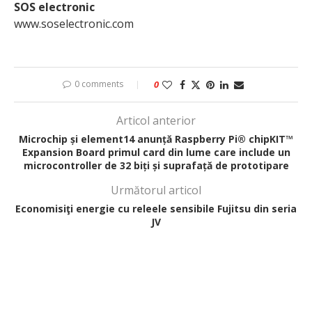
SOS electronic
www.soselectronic.com
0 comments
0
Articol anterior
Microchip și element14 anunță Raspberry Pi® chipKIT™
Expansion Board primul card din lume care include un
microcontroller de 32 biți și suprafață de prototipare
Următorul articol
Economisiţi energie cu releele sensibile Fujitsu din seria
JV