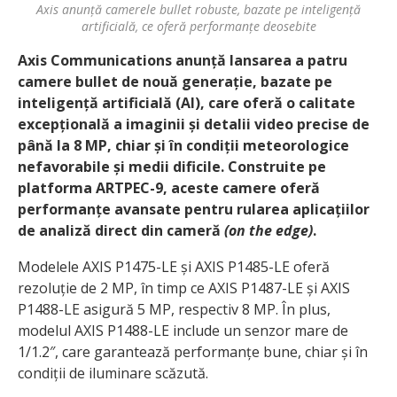
Axis anunță camerele bullet robuste, bazate pe inteligență
artificială, ce oferă performanțe deosebite
Axis Communications anunță lansarea a patru
camere bullet de nouă generație, bazate pe
inteligență artificială (AI), care oferă o calitate
excepțională a imaginii și detalii video precise de
până la 8 MP, chiar și în condiții meteorologice
nefavorabile și medii dificile. Construite pe
platforma ARTPEC-9, aceste camere oferă
performanțe avansate pentru rularea aplicațiilor
de analiză direct din cameră
(on the edge)
.
Modelele AXIS P1475-LE și AXIS P1485-LE oferă
rezoluție de 2 MP, în timp ce AXIS P1487-LE și AXIS
P1488-LE asigură 5 MP, respectiv 8 MP. În plus,
modelul AXIS P1488-LE include un senzor mare de
1/1.2″, care garantează performanțe bune, chiar și în
condiții de iluminare scăzută.