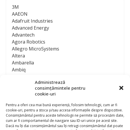
3M
AAEON
Adafruit Industries
Advanced Energy
Advantech
Agora Robotics
Allegro MicroSystems
Altera
Ambarella
Ambiq
AMD / Xilinx
Administrează
Amphenol
consimțămintele pentru
Analog Devices
cookie-uri
Anritsu Corporation
Ansys
Pentru a oferi cea mai bună experiență, folosim tehnologii, cum ar fi
cookie-uri, pentru a stoca și/sau accesa informațiile despre dispozitive.
APS
Consimțământul pentru aceste tehnologii ne permite să procesăm date,
Arduino
cum ar fi comportamentul de navigare sau ID-uri unice pe acest site.
Arm
Dacă nu îți dai consimțământul sau îți retragi consimțământul dat poate