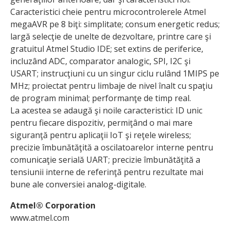
Caracteristici cheie pentru microcontrolerele Atmel
megaAVR pe 8 biţi: simplitate; consum ener­getic redus;
largă selecţie de unelte de dezvoltare, printre care şi
gratuitul Atmel Studio IDE; set extins de periferice,
incluzând ADC, comparator analogic, SPI, I2C şi
USART; instrucţiuni cu un singur ciclu rulând 1MIPS pe
MHz; proiectat pentru limbaje de nivel înalt cu spaţiu
de program minimal; performanţe de timp real.
La acestea se adaugă şi noile caracteristici: ID unic
pentru fiecare dispozi­tiv, permiţând o mai mare
siguranţă pentru aplicaţii IoT şi reţele wireless;
precizie îmbunătăţită a oscilatoarelor interne pentru
comunicaţie serială UART; precizie îmbunătăţită a
tensiunii interne de referinţă pentru rezultate mai
bune ale conversiei analog-digitale.
Atmel® Corporation
www.atmel.com