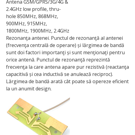
Antena GSM/GPRS/3G/4G &
2.4GHz low profile, thru-
hole 850MHz, 868MHz,
900MHz, 915MHz,
1800MHz, 1900MHz, 2.4GHz
Rezonanţa antenei. Punctul de rezonanţă al antenei
(frecvenţa centrală de operare) și lărgimea de bandă
sunt doi factori importanţi și sunt menţionaţi pentru
orice antenă. Punctul de rezonanţă reprezintă
frecvenţa la care antena apare pur rezistivă (reactanţa
capacitivă și cea inductivă se anulează reciproc).
Lărgimea de bandă arată cât poate să opereze eficient
la un anumit design.