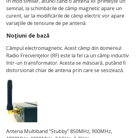
În mod similar, atunci când o antenă RF primește un
semnal, la schimbările de câmp magnetic apare un
curent, iar la modificările de câmp electric vor apare
variaţiile de tensiune de pe antenă.
Noţiuni de bază
Câmpul electromagnetic. Acest câmp din domeniul
Radio Frecvenţelor (RF) este la fel ca un câmp inductiv
într-un transformator. Acesta se măsoară, putând fi
distorsionat chiar de antena prin care se sesizează.
Antena Multiband “Stubby” 850MHz, 900MHz,