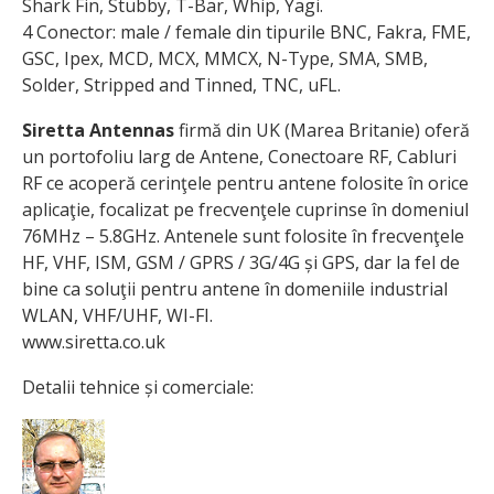
Shark Fin, Stubby, T-Bar, Whip, Yagi.
4 Conector: male / female din tipurile BNC, Fakra, FME,
GSC, Ipex, MCD, MCX, MMCX, N-Type, SMA, SMB,
Solder, Stripped and Tinned, TNC, uFL.
Siretta Antennas
firmă din UK (Marea Britanie) oferă
un portofoliu larg de Antene, Conectoare RF, Cabluri
RF ce acoperă cerinţele pentru antene folosite în orice
aplicaţie, focalizat pe frecvenţele cuprinse în domeniul
76MHz – 5.8GHz. Antenele sunt folosite în frecvenţele
HF, VHF, ISM, GSM / GPRS / 3G/4G și GPS, dar la fel de
bine ca soluţii pentru antene în domeniile industrial
WLAN, VHF/UHF, WI-FI.
www.siretta.co.uk
Detalii tehnice și comerciale: