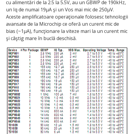
cu alimentări de la 2.5 la 5.5V, au un GBWP de 190kHz,
un Iq de numai 19µA şi un Vos mai mic de 250µV.
Aceste amplificatoare operaţionale folosesc tehnologii
avansate de la Microchip ce oferă un curent mic de
bias (~1µA), funcţionare la viteze mari la un curent mic
şi câştig mare în buclă deschisă.