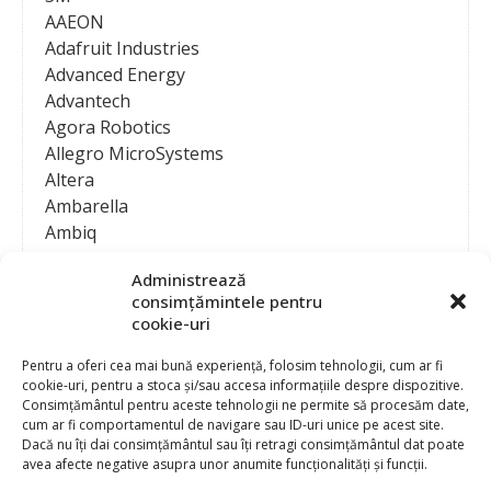
AAEON
Adafruit Industries
Advanced Energy
Advantech
Agora Robotics
Allegro MicroSystems
Altera
Ambarella
Ambiq
AMD / Xilinx
Administrează
Amphenol
consimțămintele pentru
Analog Devices
cookie-uri
Anritsu Corporation
Ansys
Pentru a oferi cea mai bună experiență, folosim tehnologii, cum ar fi
cookie-uri, pentru a stoca și/sau accesa informațiile despre dispozitive.
APS
Consimțământul pentru aceste tehnologii ne permite să procesăm date,
Arduino
cum ar fi comportamentul de navigare sau ID-uri unice pe acest site.
Arm
Dacă nu îți dai consimțământul sau îți retragi consimțământul dat poate
avea afecte negative asupra unor anumite funcționalități și funcții.
Asentics