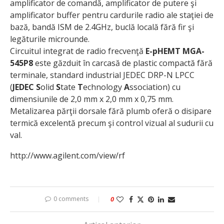
amplificator de comandă, amplificator de putere şi
amplificator buffer pentru cardurile radio ale staţiei de
bază, bandă ISM de 2.4GHz, buclă locală fără fir şi
legăturile microunde.
Circuitul integrat de radio frecvenţă
E-pHEMT MGA-
545P8
este găzduit în carcasă de plastic compactă fără
terminale, standard industrial JEDEC DRP-N LPCC
(
JEDEC
S
olid
S
tate
T
echnology
A
ssociation) cu
dimensiunile de 2,0 mm x 2,0 mm x 0,75 mm.
Metalizarea părţii dorsale fără plumb oferă o disipare
termică excelentă precum şi control vizual al sudurii cu
val.
http://www.agilent.com/view/rf
0 comments
0