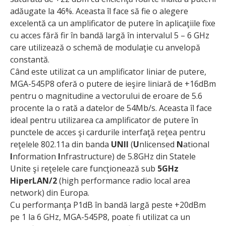
adăugate la 46%. Aceasta îl face să fie o alegere
excelentă ca un amplificator de putere în aplicaţiile fixe
cu acces fără fir în bandă largă în intervalul 5 – 6 GHz
care utilizează o schemă de modulaţie cu anvelopă
constantă.
Când este utilizat ca un amplificator liniar de putere,
MGA-545P8 oferă o putere de ieşire liniară de +16dBm
pentru o magnitudine a vectorului de eroare de 5.6
procente la o rată a datelor de 54Mb/s. Aceasta îl face
ideal pentru utilizarea ca amplificator de putere în
punctele de acces şi cardurile interfaţă reţea pentru
reţelele 802.11a din banda
UNII
(
U
nlicensed
N
ational
I
nformation
I
nfrastructure) de 5.8GHz din Statele
Unite şi reţelele care funcţionează sub
5GHz
HiperLAN/2
(high performance radio local area
network) din Europa.
Cu performanţa P1dB în bandă largă peste +20dBm
pe 1 la 6 GHz, MGA-545P8, poate fi utilizat ca un