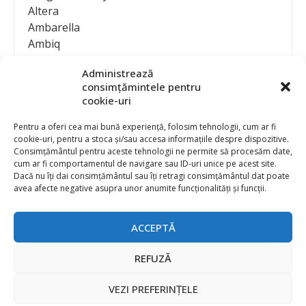
Altera
Ambarella
Ambiq
AMD / Xilinx
Administrează
Amphenol
consimțămintele pentru
Analog Devices
cookie-uri
Anritsu Corporation
Ansys
Pentru a oferi cea mai bună experiență, folosim tehnologii, cum ar fi
cookie-uri, pentru a stoca și/sau accesa informațiile despre dispozitive.
APS
Consimțământul pentru aceste tehnologii ne permite să procesăm date,
Arduino
cum ar fi comportamentul de navigare sau ID-uri unice pe acest site.
Arm
Dacă nu îți dai consimțământul sau îți retragi consimțământul dat poate
avea afecte negative asupra unor anumite funcționalități și funcții.
Asentics
ASM
Astrocast
ACCEPTĂ
ATEN International
Contact
Publicitate
Atmel
REFUZĂ
Abonament la revista “Electronica Azi”
Newsletter
Atop
Politica de prelucrare a datelor (GDPR) si Cookie-uri
VEZI PREFERINȚELE
ATTEND Technology
@
2026 EURO STANDARD PRESS 2000
Axiomet