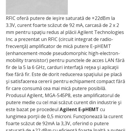
RFIC oferă putere de ieşire saturată de +22dBm la
3.3V, curent foarte scăzut de 92 mA, carcasă de 2 x 2
mm pentru spaţiu redus al plăcii Agilent Technologies
Inc. a prezentat un RFIC (circuit integrat de radio-
frecvenţă) amplificator de mică putere E-pHEMT
(enhancement-mode pseudomorphic high-electron-
mobility transistor) pentru punctele de acces LAN fără
fir de la 5 la 6 GHz, carduri interfaţă reţea şi aplicaţii
fixe fără fir. Este de dorit reducerea spaţiului pe placă
şi satisfacerea cererii pentru echipament compact fără
fir care consumă cea mai mică putere posibilă.
Produsul Agilent, MGA-545P8, este amplificatorul de
putere medie cu cel mai scăzut curent din industrie şi
este bazat pe procedeul
Agilent E-pHEMT
cu
lungimea porţii de 0,5 microni. Funcţionează la curent
foarte scăzut de 92mA la 3,3V, oferind o putere
saturată de +22 dBm cu eficienţă foarte înaltă a puterii