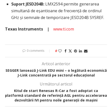
Suport JESD204B:
LMX2594 permite generarea
simultană de eșantioane de frecvență de ordinul
GHz și semnale de temporizare JESD204B SYSREF.
Texas Instruments
|
www.ti.com
0 comments
0
Articol anterior
SEGGER lansează J-Link EDU mini – o legătură economică
J-Link concentrată pe sectorul educațional
Următorul articol
Kitul de start Renesas R-Car a fost adoptat ca
platformă standard de referință AGL pentru accelerarea
dezvoltării IVI pentru noile generații de mașini