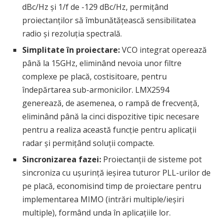
dBc/Hz și 1/f de -129 dBc/Hz, permițând
proiectanților să îmbunătățească sensibilitatea
radio și rezoluția spectrală.
Simplitate în proiectare:
VCO integrat operează
până la 15GHz, eliminând nevoia unor filtre
complexe pe placă, costisitoare, pentru
îndepărtarea sub-armonicilor. LMX2594
generează, de asemenea, o rampă de frecvență,
eliminând până la cinci dispozitive tipic necesare
pentru a realiza această funcție pentru aplicații
radar și permițând soluții compacte.
Sincronizarea fazei:
Proiectanții de sisteme pot
sincroniza cu ușurință ieșirea tuturor PLL-urilor de
pe placă, economisind timp de proiectare pentru
implementarea MIMO (intrări multiple/ieșiri
multiple), formând unda în aplicațiile lor.