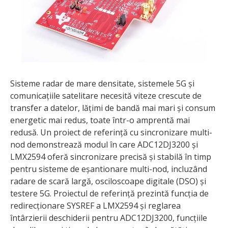
Sisteme radar de mare densitate, sistemele 5G și
comunicațiile satelitare necesită viteze crescute de
transfer a datelor, lățimi de bandă mai mari și consum
energetic mai redus, toate într-o amprentă mai
redusă. Un proiect de referință cu sincronizare multi-
nod demonstrează modul în care ADC12DJ3200 și
LMX2594 oferă sincronizare precisă și stabilă în timp
pentru sisteme de eșantionare multi-nod, incluzând
radare de scară largă, osciloscoape digitale (DSO) și
testere 5G. Proiectul de referință prezintă funcția de
redirecționare SYSREF a LMX2594 și reglarea
întârzierii deschiderii pentru ADC12DJ3200, funcțiile