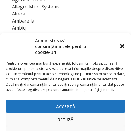
Allegro MicroSystems
Altera
Ambarella
Ambiq
AMD / Xilinx
Administrează
Amphenol
consimțămintele pentru
Analog Devices
cookie-uri
Anritsu Corporation
Ansys
Pentru a oferi cea mai bună experiență, folosim tehnologii, cum ar fi
cookie-uri, pentru a stoca și/sau accesa informațiile despre dispozitive.
APS
Consimțământul pentru aceste tehnologii ne permite să procesăm date,
Arduino
cum ar fi comportamentul de navigare sau ID-uri unice pe acest site.
Arm
Dacă nu îți dai consimțământul sau îți retragi consimțământul dat poate
avea afecte negative asupra unor anumite funcționalități și funcții.
Asentics
ASM
Astrocast
ACCEPTĂ
ATEN International
Contact
Publicitate
Atmel
REFUZĂ
Abonament la revista “Electronica Azi”
Newsletter
Atop
Politica de prelucrare a datelor (GDPR) si Cookie-uri