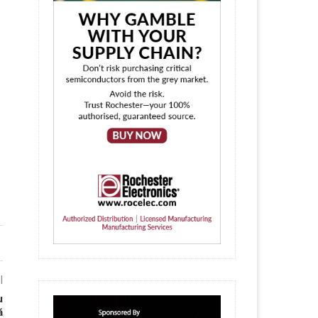
l
u
ă