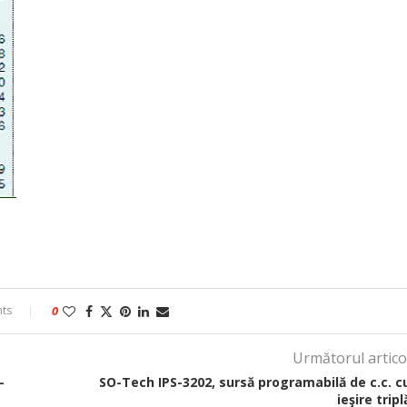
ts
0
Următorul artico
–
SO-Tech IPS-3202, sursă programabilă de c.c. c
ieşire tripl