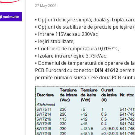
27 May 2006
•
Opţiuni de ieşire simplă, duală şi triplă; ca
•
Opţiuni de stabilizare de precizie pe ieşire (
•
Intrare 115Vac sau 230Vac;
•
Ieşiri stabilizate;
•
Coeficient de temperatură 0,01%/°C;
•
Izolare intrare/ieşire 3,75kVac;
•
Domeniul de temperatură de operare de la 
PCB Eurocard cu conector
DIN 41612
permite
permite numai o sursă. Cele două PCB sunt 