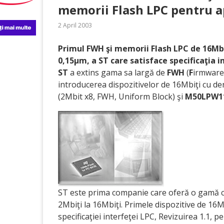
memorii Flash LPC pentru ap
2 April 2003
Primul FWH şi memorii Flash LPC de 16Mbi
0,15µm, a ST care satisface specificaţia i
ST
a extins gama sa largă de
FWH
(
F
irmwar
introducerea dispozitivelor de 16Mbiţi cu d
(2Mbit x8, FWH, Uniform Block) şi
M50LPW1
ST este prima companie care oferă o gamă c
2Mbiţi la 16Mbiţi. Primele dispozitive de 16
specificaţiei interfeţei LPC, Revizuirea 1.1, 