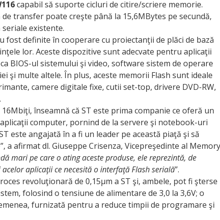
116
capabil să suporte cicluri de citire/scriere memorie.
ata de transfer poate creşte până la 15,6MBytes pe secundă,
 seriale existente.
fost definite în cooperare cu proiectanţii de plăci de bază
ţele lor. Aceste dispozitive sunt adecvate pentru aplicaţii
stoca BIOS-ul sistemului şi video, software sistem de operare
i şi multe altele. În plus, aceste memorii Flash sunt ideale
rimante, camere digitale fixe, cutii set-top, drivere DVD-RW,
.
de 16Mbiţi, înseamnă că ST este prima companie ce oferă un
aplicaţii computer, pornind de la servere şi notebook-uri
ST este angajată în a fi un leader pe această piaţă şi să
”, a afirmat dl. Giuseppe Crisenza, Vicepreşedinte al Memor
ndă mari pe care o ating aceste produse, ele reprezintă, de
celor aplicaţii ce necesită o interfaţă Flash serială
”.
proces revoluţionară de 0,15µm a ST şi, ambele, pot fi şterse
sistem, folosind o tensiune de alimentare de 3,0 la 3,6V; o
emenea, furnizată pentru a reduce timpii de programare şi