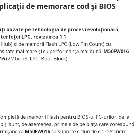
licaţii de memorare cod şi BIOS
ţi bazate pe tehnologia de proces revoluţionară,
nterfeţei LPC, revizuirea 1.1
e
H
ub) şi de memorii Flash LPC (Low Pin Count) cu
ensitate mai mare şi cu performanţă mai bună:
M50FW016
16
(2Mbit x8, LPC, Boot Block).
ompletă de memorii Flash pentru BIOS-ul PC-urilor, de la
Mbiţi sunt, de asemenea, primele de pe piaţă care corespund
permiţând ca
M50FW016
să suporte cicluri de citire/scriere