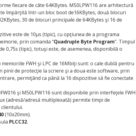
orme fiecare de câte 64KBytes. M50LPW116 are arhitectură
este împărţită într-un bloc boot de16KBytes, două blocuri
2KBytes, 30 de blocuri principale de 64KBytes şi 16 de
ive este de 10µs (tipic), cu opţiunea de a programa
memorie, prin comanda “
Quadruple Byte Program
”. Timpul
 0,75s (tipic), totuşi este, de asemenea, disponibilă o
 memoriile FWH şi LPC de 16Mbiţi sunt: o cale dublă pentru
 pinii de protecţie la scriere şi a doua este software, prin
la intrare, permiţând ca până la 16 dispozitive să fie conectate
50FW016 şi M50LPW116 sunt disponibile prin interfeţele FWH
ux (adresă/adresă multiplexată) permite timpi de
clientului.
40
(10x20mm).
sula
PLCC32
.