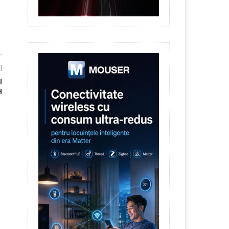
l
l
H