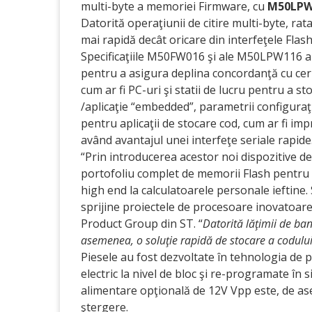
multi-byte a memoriei Firmware, cu
M50LPW
Datorită operaţiunii de citire multi-byte, r
mai rapidă decât oricare din interfeţele Flash
Specificaţiile M50FW016 şi ale M50LPW116 au 
pentru a asigura deplina concordanţă cu cerin
cum ar fi PC-uri şi statii de lucru pentru a 
/aplicaţie “embedded”, parametrii configuraţie
pentru aplicaţii de stocare cod, cum ar fi imp
având avantajul unei interfeţe seriale rapide
“Prin introducerea acestor noi dispozitive 
portofoliu complet de memorii Flash pentru 
high end la calculatoarele personale ieftine. 
sprijine proiectele de procesoare inovatoare
Product Group din ST. “
Datorită lăţimii de ba
asemenea, o soluţie rapidă de stocare a codului a
Piesele au fost dezvoltate în tehnologia de 
electric la nivel de bloc şi re-programate în 
alimentare opţională de 12V Vpp este, de as
ştergere.