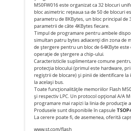
M50FW016 este organizat ca 32 blocuri unif
bloc asimetric: reţeaua sa de 50 de blocuri 
parametru de 8KBytes, un bloc principal de 3
parametrii de câte 4KBytes fiecare.
Timpul de programare pentru ambele dispozit
simultan patru bytes adiacenţi din zona de 
de ştergere pentru un bloc de 64KByte este de
operaţie de ştergere a chip-ului.
Caracteristicile suplimentare comune pentru
protecţia blocului (primul este hardware, prin
regiştrii de blocare) şi pinii de identificare 
la acelaşi bus.
Toate funcţionalităţile memoriilor Flash M
şi respectiv LPC. Un protocol opţional A/A M
programare mai rapizi la linia de producţie a 
Produsele sunt disponibile în capsule
TSOP
La cerere poate fi, de asemenea, oferită cap
www.st.com/flash