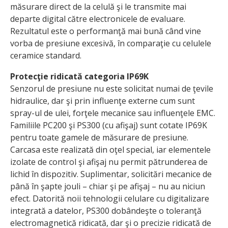
măsurare direct de la celulă şi le transmite mai
departe digital către electronicele de evaluare.
Rezultatul este o performanţă mai bună când vine
vorba de presiune excesivă, în comparaţie cu celulele
ceramice standard.
Protecţie ridicată categoria IP69K
Senzorul de presiune nu este solicitat numai de ţevile
hidraulice, dar şi prin influenţe externe cum sunt
spray-ul de ulei, forţele mecanice sau influenţele EMC.
Familiile PC200 şi PS300 (cu afişaj) sunt cotate IP69K
pentru toate gamele de măsurare de presiune.
Carcasa este realizată din oţel special, iar elementele
izolate de control şi afişaj nu permit pătrunderea de
lichid în dispozitiv. Suplimentar, solicitări mecanice de
până în şapte jouli – chiar şi pe afişaj – nu au niciun
efect. Datorită noii tehnologii celulare cu digitalizare
integrată a datelor, PS300 dobândeşte o toleranţă
electromagnetică ridicată, dar şi o precizie ridicată de