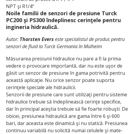
NPT şi R1/4“
Noile familii de senzori de presiune Turck
PC200 şi PS300 îndeplinesc cerinţele pentru
ingineria hidraulică.
Autor:
Thorsten Evers
este specialistul de produs pentru
senzori de fluid la Turck Germania în Mülheim
Măsurarea presiunii hidraulice nu pare a fi la prima
vedere o provocare importantă, dar nu este uşor de
găsit un senzor de presiune în gama potrivită pentru
această aplicaţie. Nu orice senzor poate suporta
cerinţele speciale ale hidraulicii.
Senzorii de presiune care sunt utilizaţi pentru sisteme
hidraulice trebuie să îndeplinească cerinţe specifice,
dar în principal aceştia trebuie să fie foarte robuşti. De
obicei, presiunea hidraulică are gama între 6 şi 600
bari, dar aceasta este dinamică şi nu statică. Presiunea
continuu variabilă nu solicită numai celulele şi mate­