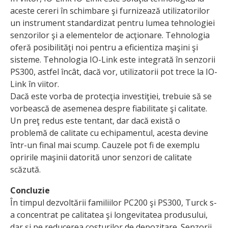
aceste cereri în schimbare şi furnizează utilizatorilor
un instrument standardizat pentru lumea tehnologiei
senzorilor şi a elementelor de acţionare. Tehnologia
oferă posibilităţi noi pentru a eficientiza maşini şi
sisteme. Tehnologia IO-Link este integrată în senzorii
PS300, astfel încât, dacă vor, utilizatorii pot trece la IO-
Link în viitor.
Dacă este vorba de protecţia investiţiei, trebuie să se
vorbească de asemenea despre fiabilitate şi calitate.
Un preţ redus este tentant, dar dacă există o
problemă de calitate cu echipamentul, acesta devine
într-un final mai scump. Cauzele pot fi de exemplu
opririle maşinii datorită unor senzori de calitate
scăzută.
Concluzie
În timpul dezvoltării familiilor PC200 şi PS300, Turck s-
a concentrat pe calitatea şi longevitatea produsului,
dar şi pe redu­cerea costurilor de depozitare. Senzorii,