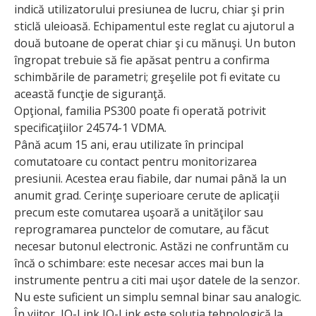
indică utilizatorului presiunea de lucru, chiar şi prin
sticlă uleioasă. Echipamentul este reglat cu ajutorul a
două butoane de operat chiar şi cu mănuşi. Un buton
îngropat trebuie să fie apăsat pentru a confirma
schimbările de parametri; greşelile pot fi evitate cu
această funcţie de siguranţă.
Opţional, familia PS300 poate fi operată potrivit
specificaţiilor 24574-1 VDMA.
Până acum 15 ani, erau utilizate în principal
comutatoare cu contact pentru monitorizarea
presiunii. Acestea erau fiabile, dar numai până la un
anumit grad. Cerinţe superioare cerute de aplicaţii
precum este comutarea uşoară a unităţilor sau
reprogramarea punctelor de comutare, au făcut
necesar butonul electronic. Astăzi ne confruntăm cu
încă o schimbare: este necesar acces mai bun la
instrumente pentru a citi mai uşor datele de la senzor.
Nu este suficient un simplu semnal binar sau analogic.
În viitor, IO-Link IO-Link este soluţia tehnologică la