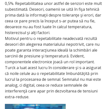
0,5%. Repetabilitatea unor astfel de senzori este mult
subestimată. Deseori, oamenii se uită în fişa tehnică
prima dată la informaţii despre toleranţe şi erori, dar
ceea ce pare precis la început s-ar putea să nu fie,
deoarece nu au fost luate în calcul temperatura,
histerezisul şi alţi factori.
Motivul pentru o repetabilitate neadecvată rezultă
deseori din alegerea materialului nepotrivit, care nu
poate garanta interacţiunea ideală la schimbări ale
sarcinii de presiune şi temperatură. Evident,
componentele electronice joacă un rol important.
Turck a luat acest lucru în considerare şi s-a asigurat
că noile celule au o repetabilitate îmbunătăţită prin
lucrul la procesarea de semnal. Semnalul nu mai este
analog, ci digital, ceea ce reduce semnalele de
interferenţă care apar prin dezvoltarea de tensiuni
extra-reduse.