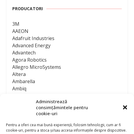
PRODUCATORI
3M
AAEON
Adafruit Industries
Advanced Energy
Advantech
Agora Robotics
Allegro MicroSystems
Altera
Ambarella
Ambiq
AMD / Xilinx
Administrează
Amphenol
consimțămintele pentru
Analog Devices
cookie-uri
Anritsu Corporation
Ansys
Pentru a oferi cea mai bună experiență, folosim tehnologii, cum ar fi
cookie-uri, pentru a stoca și/sau accesa informațiile despre dispozitive.
APS