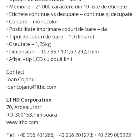
• Memorie – 21.000 caractere din 10 liste de etichete
• Etichete continue vs decupate – continue și decupate
• Culoare – monocolor
• Posibilitate imprimare coduri de bare – da
• Tipul de coduri de bare – 1D (liniare)
• Greutate – 1,25kg
• Dimensiuni – 107,95 / 101,6 / 292,1mm
• Afișaj –tip LCD cu două linii
Contact
Ioan Cojanu
ioancojanu@lthd.com
LTHD Corporation
70, Ardealul str.
RO-300153,Timisoara
www.lthd.com
Tel.: +40 356 401266; +40 256 201273; +40 729 009922