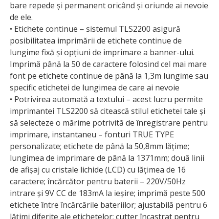
bare repede și permanent oricând și oriunde ai nevoie
de ele.
• Etichete continue – sistemul TLS2200 asigură
posibilitatea imprimării de etichete continue de
lungime fixă și opțiuni de imprimare a banner-ului.
Imprimă până la 50 de caractere folosind cel mai mare
font pe etichete continue de până la 1,3m lungime sau
specific etichetei de lungimea de care ai nevoie
• Potrivirea automată a textului – acest lucru permite
imprimantei TLS2200 să citească stilul etichetei tale și
să selecteze o mărime potrivită de înregistrare pentru
imprimare, instantaneu – fonturi TRUE TYPE
personalizate; etichete de până la 50,8mm lățime;
lungimea de imprimare de până la 1371mm; două linii
de afișaj cu cristale lichide (LCD) cu lățimea de 16
caractere; încărcător pentru baterii – 220V/50Hz
intrare și 9V CC de 183mA la ieșire; imprimă peste 500
etichete între încărcările bateriilor; ajustabilă pentru 6
lățimi diferite ale etichetelor; cutter încastrat pentru