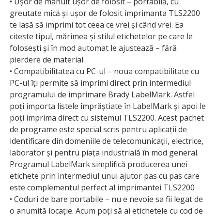
• Ușor de mânuit ușor de folosit – portabilă, cu
greutate mică și ușor de folosit imprimanta TLS2200
te lasă să imprimi tot ceea ce vrei și când vrei. Ea
citește tipul, mărimea și stilul etichetelor pe care le
folosești și în mod automat le ajustează – fără
pierdere de material.
• Compatibilitatea cu PC-ul – noua compatibilitate cu
PC-ul îți permite să imprimi direct prin intermediul
programului de imprimare Brady LabelMark. Astfel
poți importa listele împrăștiate în LabelMark și apoi le
poți imprima direct cu sistemul TLS2200. Acest pachet
de programe este special scris pentru aplicații de
identificare din domeniile de telecomunicații, electrice,
laborator și pentru piața industrială în mod general.
Programul LabelMark simplifică producerea unei
etichete prin intermediul unui ajutor pas cu pas care
este complementul perfect al imprimantei TLS2200
• Coduri de bare portabile – nu e nevoie sa fii legat de
o anumită locație. Acum poți să ai etichetele cu cod de