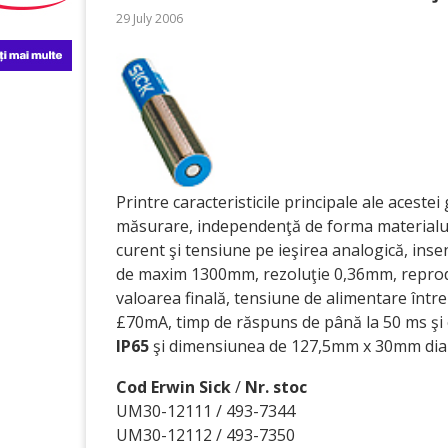
29 July 2006
Printre caracteristicile principale ale aceste
măsurare, independenţă de forma materialului
curent şi tensiune pe ieşirea analogică, inse
de maxim 1300mm, rezoluţie 0,36mm, reproduc
valoarea finală, tensiune de alimentare între
£70mA, timp de răspuns de până la 50 ms şi 
IP65
şi dimensiunea de 127,5mm x 30mm dia
Cod Erwin Sick
/
Nr. stoc
UM30-12111 / 493-7344
UM30-12112 / 493-7350