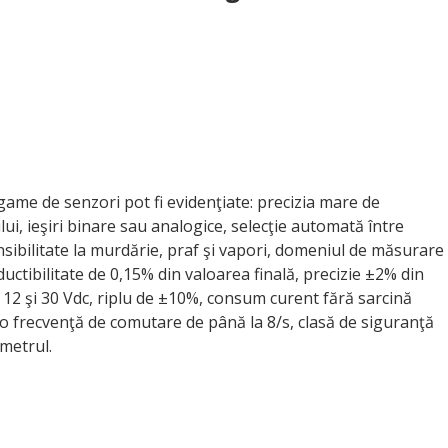
i game de senzori pot fi evidenţiate: precizia mare de
, ieşiri binare sau analogice, selecţie automată între
nsibilitate la murdărie, praf şi vapori, domeniul de măsurare
tibilitate de 0,15% din valoarea finală, precizie ±2% din
 12 şi 30 Vdc, riplu de ±10%, consum curent fără sarcină
o frecvenţă de comutare de până la 8/s, clasă de siguranţă
metrul.