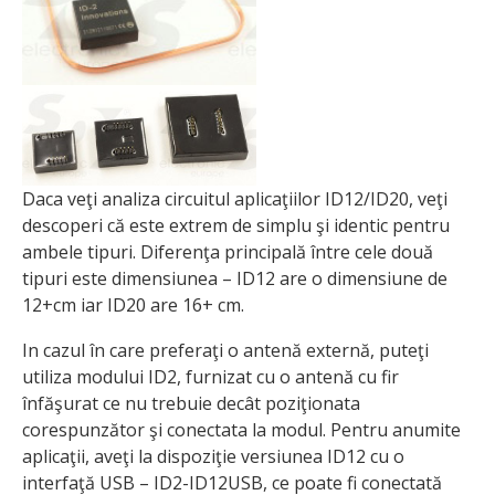
Daca veţi analiza circuitul aplicaţiilor ID12/ID20, veţi
descoperi că este extrem de simplu şi identic pentru
ambele tipuri. Diferenţa principală între cele două
tipuri este dimensiunea – ID12 are o dimensiune de
12+cm iar ID20 are 16+ cm.
In cazul în care preferaţi o antenă externă, puteţi
utiliza modului ID2, furnizat cu o antenă cu fir
înfăşurat ce nu trebuie decât poziţionata
corespunzător şi conectata la modul. Pentru anumite
aplicaţii, aveţi la dispoziţie versiunea ID12 cu o
interfaţă USB – ID2-ID12USB, ce poate fi conectată