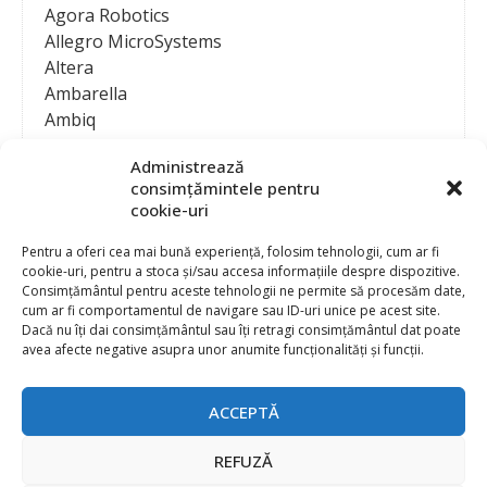
Agora Robotics
Allegro MicroSystems
Altera
Ambarella
Ambiq
AMD / Xilinx
Administrează
Amphenol
consimțămintele pentru
Analog Devices
cookie-uri
Anritsu Corporation
Ansys
Pentru a oferi cea mai bună experiență, folosim tehnologii, cum ar fi
cookie-uri, pentru a stoca și/sau accesa informațiile despre dispozitive.
APS
Consimțământul pentru aceste tehnologii ne permite să procesăm date,
Arduino
cum ar fi comportamentul de navigare sau ID-uri unice pe acest site.
Arm
Dacă nu îți dai consimțământul sau îți retragi consimțământul dat poate
avea afecte negative asupra unor anumite funcționalități și funcții.
Asentics
ASM
Astrocast
ACCEPTĂ
ATEN International
Contact
Publicitate
Atmel
REFUZĂ
Abonament la revista “Electronica Azi”
Newsletter
Atop