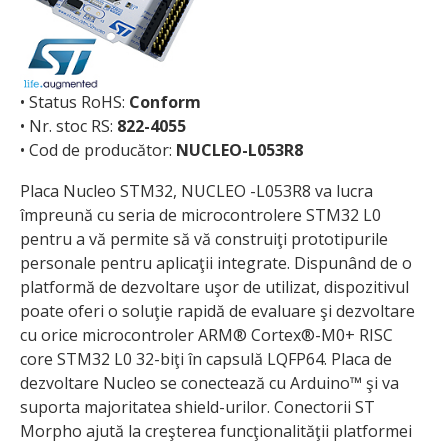
• Status RoHS:
Conform
• Nr. stoc RS:
822-4055
• Cod de producător:
NUCLEO-L053R8
Placa Nucleo STM32, NUCLEO -L053R8 va lucra
împreună cu seria de microcontrolere STM32 L0
pentru a vă permite să vă construiţi prototipurile
personale pentru aplicaţii integrate. Dispunând de o
platformă de dezvoltare uşor de utilizat, dispozitivul
poate oferi o soluţie rapidă de evaluare şi dezvoltare
cu orice microcontroler ARM® Cortex®-M0+ RISC
core STM32 L0 32-biţi în capsulă LQFP64. Placa de
dezvoltare Nucleo se conectează cu Arduino™ şi va
suporta majoritatea shield-urilor. Conectorii ST
Morpho ajută la creşterea funcţionalităţii platformei