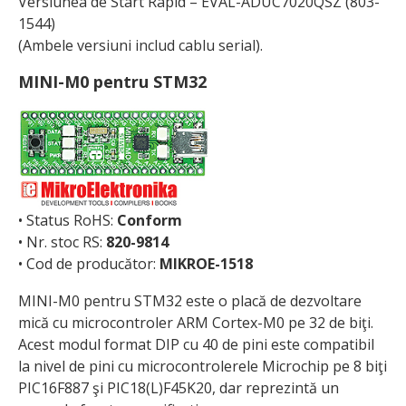
Versiunea de Start Rapid – EVAL-ADUC7020QSZ (803-
1544)
(Ambele versiuni includ cablu serial).
MINI-M0 pentru STM32
• Status RoHS:
Conform
• Nr. stoc RS:
820-9814
• Cod de producător:
MIKROE-1518
MINI-M0 pentru STM32 este o placă de dezvoltare
mică cu microcontroler ARM Cortex-M0 pe 32 de biţi.
Acest modul format DIP cu 40 de pini este compatibil
la nivel de pini cu microcontrolerele Microchip pe 8 biţi
PIC16F887 şi PIC18(L)F45K20, dar reprezintă un