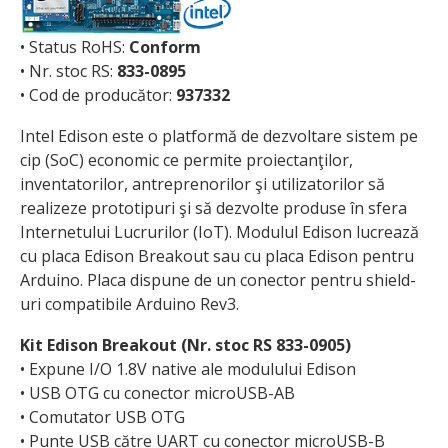
• Status RoHS:
Conform
• Nr. stoc RS:
833-0895
• Cod de producător:
937332
Intel Edison este o platformă de dezvoltare sistem pe
cip (SoC) economic ce permite proiectanţilor,
inventatorilor, antreprenorilor şi utilizatorilor să
realizeze prototipuri şi să dezvolte produse în sfera
Internetului Lucrurilor (IoT). Modulul Edison lucrează
cu placa Edison Breakout sau cu placa Edison pentru
Arduino. Placa dispune de un conector pentru shield-
uri compatibile Arduino Rev3.
Kit Edison Breakout (Nr. stoc RS 833-0905)
• Expune I/O 1.8V native ale modulului Edison
• USB OTG cu conector microUSB-AB
• Comutator USB OTG
• Punte USB către UART cu conector microUSB-B