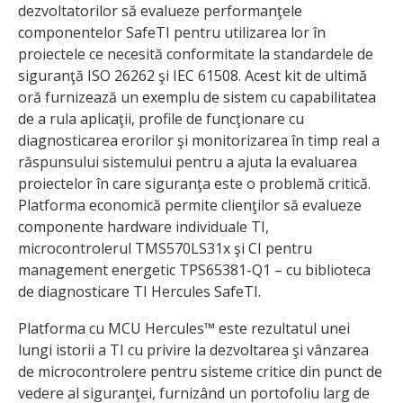
dezvoltatorilor să evalueze performanţele
componentelor SafeTI pentru utilizarea lor în
proiectele ce necesită conformitate la standardele de
siguranţă ISO 26262 şi IEC 61508. Acest kit de ultimă
oră furnizează un exemplu de sistem cu capabilitatea
de a rula aplicaţii, profile de funcţionare cu
diagnosticarea erorilor şi monitorizarea în timp real a
răspunsului sistemului pentru a ajuta la evaluarea
proiectelor în care siguranţa este o problemă critică.
Platforma economică permite clienţilor să evalueze
componente hardware individuale TI,
microcontrolerul TMS570LS31x şi CI pentru
management energetic TPS65381-Q1 – cu bibli­oteca
de diagnosticare TI Hercules SafeTI.
Platforma cu MCU Hercules™ este rezultatul unei
lungi istorii a TI cu privire la dezvoltarea şi vânzarea
de microcontrolere pentru sisteme critice din punct de
vedere al siguranţei, furnizând un portofoliu larg de