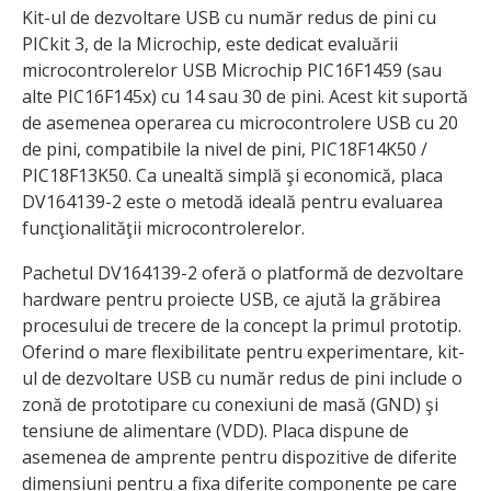
Kit-ul de dezvoltare USB cu număr redus de pini cu
PICkit 3, de la Microchip, este dedicat evaluării
microcontrolerelor USB Microchip PIC16F1459 (sau
alte PIC16F145x) cu 14 sau 30 de pini. Acest kit suportă
de asemenea ope­rarea cu microcontrolere USB cu 20
de pini, compatibile la nivel de pini, PIC18F14K50 /
PIC18F13K50. Ca unealtă simplă şi economică, placa
DV164139-2 este o metodă ideală pentru evaluarea
funcţionalităţii microcontrolerelor.
Pachetul DV164139-2 oferă o platformă de dezvoltare
hardware pentru proiecte USB, ce ajută la grăbirea
procesului de trecere de la concept la primul prototip.
Oferind o mare flexibilitate pentru experimentare, kit-
ul de dezvoltare USB cu număr redus de pini include o
zonă de prototipare cu conexiuni de masă (GND) şi
tensiune de alimentare (VDD). Placa dispune de
asemenea de amprente pentru dispozitive de diferite
dimensiuni pentru a fixa diferite componente pe care