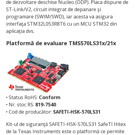
de dezvoltare des­chise Nucleo (ODP). Placa dispune de
ST-Link/V2, circuit integrat de depanare şi
programare (SWIM/SWD), iar acesta va asigura
interfaţa STM32L053R8T6 cu un MCU STM32 din
aplicaţia dvs.
Platformă de evaluare TMS570LS31x/21x
• Status RoHS:
Conform
• Nr. stoc RS:
819-7540
• Cod de producător:
SAFETI-HSK-570LS31
Kit-ul de siguranţă SAFETI-HSK-570LS31 SafeTI Hitex
de la Texas Instruments este o platformă ce permite