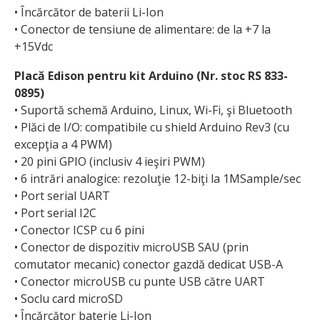
• Încărcător de baterii Li-Ion
• Conector de tensiune de alimentare: de la +7 la
+15Vdc
Placă Edison pentru kit Arduino (Nr. stoc RS 833-
0895)
• Suportă schemă Arduino, Linux, Wi-Fi, şi Bluetooth
• Plăci de I/O: compatibile cu shield Arduino Rev3 (cu
excepţia a 4 PWM)
• 20 pini GPIO (inclusiv 4 ieşiri PWM)
• 6 intrări analogice: rezoluţie 12-biţi la 1MSample/sec
• Port serial UART
• Port serial I2C
• Conector ICSP cu 6 pini
• Conector de dispozitiv microUSB SAU (prin
comutator mecanic) conector gazdă dedicat USB-A
• Conector microUSB cu punte USB către UART
• Soclu card microSD
• Încărcător baterie Li-Ion