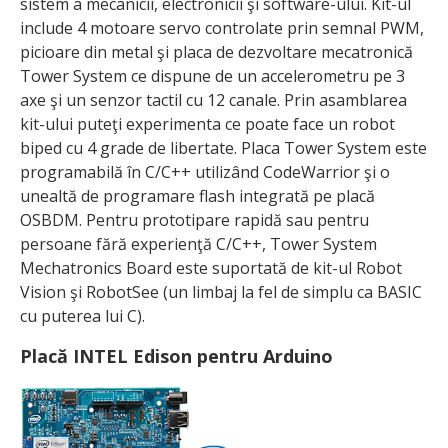
sistem a mecanicii, electronicii şi software-ului. Kit-ul
include 4 motoare servo controlate prin semnal PWM,
picioare din metal şi placa de dezvoltare mecatronică
Tower System ce dispune de un accelerometru pe 3
axe şi un senzor tactil cu 12 canale. Prin asamblarea
kit-ului puteţi experimenta ce poate face un robot
biped cu 4 grade de libertate. Placa Tower System este
programabilă în C/C++ utilizând CodeWarrior şi o
unealtă de programare flash integrată pe placă
OSBDM. Pentru prototipare rapidă sau pentru
persoane fără experienţă C/C++, Tower System
Mechatronics Board este suportată de kit-ul Robot
Vision şi RobotSee (un limbaj la fel de simplu ca BASIC
cu puterea lui C).
Placă INTEL Edison pentru Arduino