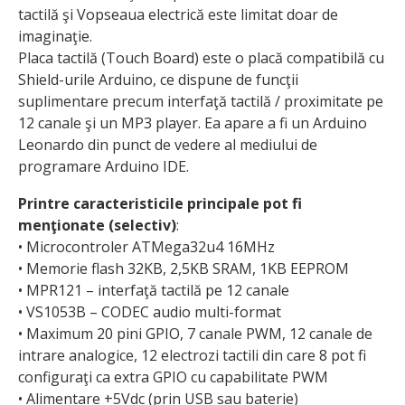
tactilă şi Vopseaua electrică este limitat doar de
imaginaţie.
Placa tactilă (Touch Board) este o placă compatibilă cu
Shield-urile Arduino, ce dispune de funcţii
suplimentare precum interfaţă tactilă / proximitate pe
12 canale şi un MP3 player. Ea apare a fi un Arduino
Leonardo din punct de vedere al mediului de
programare Arduino IDE.
Printre caracteristicile principale pot fi
menţionate (selectiv)
:
• Microcontroler ATMega32u4 16MHz
• Memorie flash 32KB, 2,5KB SRAM, 1KB EEPROM
• MPR121 – interfaţă tactilă pe 12 canale
• VS1053B – CODEC audio multi-format
• Maximum 20 pini GPIO, 7 canale PWM, 12 canale de
intrare analogice, 12 electrozi tactili din care 8 pot fi
configuraţi ca extra GPIO cu capabilitate PWM
• Alimentare +5Vdc (prin USB sau baterie)