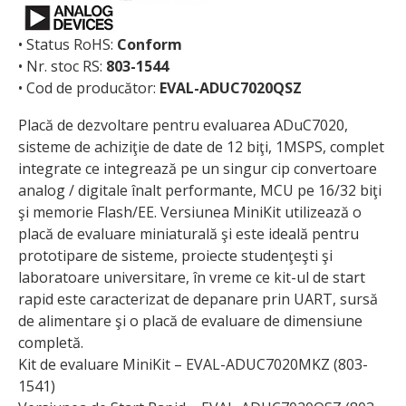
• Status RoHS:
Conform
• Nr. stoc RS:
803-1544
• Cod de producător:
EVAL-ADUC7020QSZ
Placă de dezvoltare pentru eva­luarea ADuC7020,
sisteme de achiziţie de date de 12 biţi, 1MSPS, complet
integrate ce integrează pe un singur cip convertoare
analog / digitale înalt performante, MCU pe 16/32 biţi
şi memorie Flash/EE. Versiunea MiniKit utilizează o
placă de evaluare miniaturală şi este ideală pentru
prototipare de sisteme, proiecte studenţeşti şi
laboratoare universitare, în vreme ce kit-ul de start
rapid este caracterizat de depanare prin UART, sursă
de alimentare şi o placă de evaluare de dimensiune
completă.
Kit de evaluare MiniKit – EVAL-ADUC7020MKZ (803-
1541)