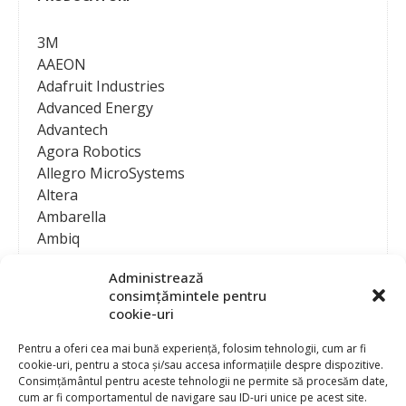
3M
AAEON
Adafruit Industries
Advanced Energy
Advantech
Agora Robotics
Allegro MicroSystems
Altera
Ambarella
Ambiq
AMD / Xilinx
Administrează
Amphenol
consimțămintele pentru
Analog Devices
cookie-uri
Anritsu Corporation
Ansys
Pentru a oferi cea mai bună experiență, folosim tehnologii, cum ar fi
cookie-uri, pentru a stoca și/sau accesa informațiile despre dispozitive.
APS
Consimțământul pentru aceste tehnologii ne permite să procesăm date,
Arduino
cum ar fi comportamentul de navigare sau ID-uri unice pe acest site.