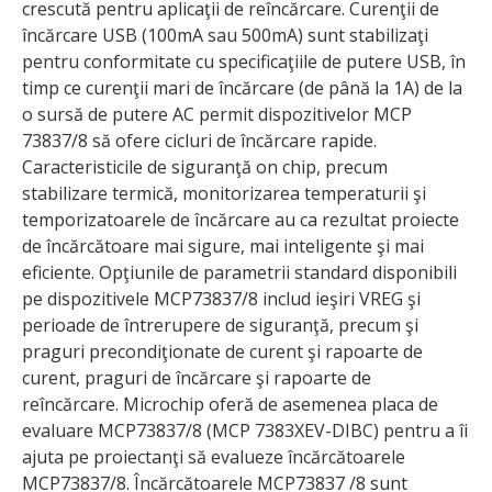
crescută pentru aplicaţii de reîncărcare. Curenţii de
încărcare USB (100mA sau 500mA) sunt stabilizaţi
pentru conformitate cu specificaţiile de putere USB, în
timp ce curenţii mari de încărcare (de până la 1A) de la
o sursă de putere AC permit dispozitivelor MCP
73837/8 să ofere cicluri de încărcare rapide.
Caracteristicile de siguranţă on chip, precum
stabilizare termică, monitorizarea temperaturii şi
temporizatoarele de încărcare au ca rezultat proiecte
de încărcătoare mai sigure, mai inteligente şi mai
eficiente. Opţiunile de parametrii standard disponibili
pe dispozitivele MCP73837/8 includ ieşiri VREG şi
perioade de întrerupere de siguranţă, precum şi
praguri precondiţionate de curent şi rapoarte de
curent, praguri de încărcare şi rapoarte de
reîncărcare. Microchip oferă de asemenea placa de
evaluare MCP73837/8 (MCP 7383XEV-DIBC) pentru a îi
ajuta pe proiectanţi să evalueze încărcătoarele
MCP73837/8. Încărcătoarele MCP73837 /8 sunt