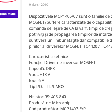
9 March 2010
Dispozitivele MCP1406/07 sunt o familie de 
MOSFET/buffere caracterizate de o capabilit
comandă de ieşire de 6A la vârf, timpi de cre
potriviţi şi de propagarea timpilor de întârzi
sunt versiuni îmbunătăţite dar compatibile d
pinilor al driverelor MOSFET TC4420 / TC442
Caracteristici tehnice
Funcţie: Driver ne-inversor MOSFET
Capsulă: DIP8
Vout: +18 V
Iout: 6 A
Tip I/O: TTL/CMOS
Nr. stoc RS: 403-840
Producător: Microchip
Cod producător: MCP1407-E/P